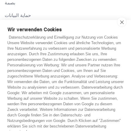
بصمة
حماية البيانات
شروط
Wir verwenden Cookies
Datenschutzerklärung und Einwilligung zur Nutzung von Cookies
Unsere Website verwendet Cookies und ähnliche Technologien, um
اتصل بنا
Ihre Nutzererfahrung zu verbessern und personalisierte Werbung
anzuzeigen. Durch Ihre Zustimmung erlauben Sie uns, Ihre
02131 708 42 70
personenbezogenen Daten zu folgenden Zwecken zu verwenden:
Personalisierung von Werbung: Wir und unsere Partner nutzen Ihre
support@abo-hilfe.de
personenbezogenen Daten und Cookies, um Ihnen auf Sie
غير متأكد؟
zugeschnittene Werbung anzuzeigen. Analyse und Verbesserung:
Wir verwenden die Daten, um die Funktionalität und Leistung unserer
إذا لم تكن متأكدًا، يمكنك الحصول على مشورة هاتفية مجانية
Website zu analysieren und zu verbessern. Datenverarbeitung durch
© 2021 abo-hilfe.de
Google: Wir arbeiten mit Google zusammen, um personalisierte
من أحد خبرائنا.
Werbung auf unserer Website zu schalten. Wenn Sie zustimmen,
werden Ihre personenbezogenen Daten von Google zu diesem
*ملاحظة: يعتبر abo-hilfe.de موقعًا إعلاميًا. يتلقى المستهلك المعلومات
Zweck verarbeitet. Weitere Informationen zur Datenverarbeitung
والنصائح والحيل المتعلقة بموضوع حماية المستهلك. يمكن نقل المعلومات
استشارة هاتفية مجانية
durch Google finden Sie in den Datenschutz- und
إلى المستهلك ويمكن أيضًا إكمال الاستبيان عبر الهاتف. لا يقدم موقع
Nutzungsbedingungen von Google. Durch Klicken auf "Zustimmen"
abo-hilfe.de أي خدمات قانونية أو مشورة قانونية. وبغض النظر عن
وقف الديون على الفور
erklären Sie sich mit der beschriebenen Datenverarbeitung