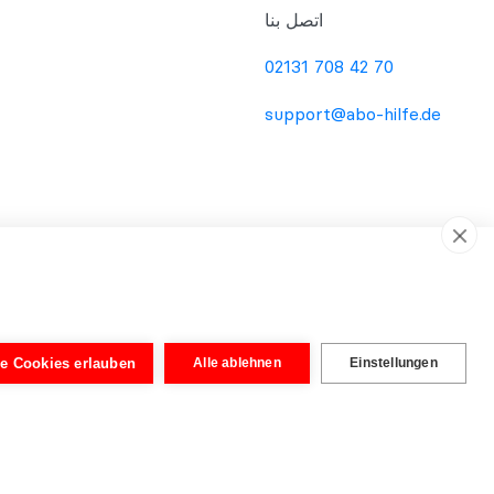
اتصل بنا
02131 708 42 70
support@abo-hilfe.de
le Cookies erlauben
Alle ablehnen
Einstellungen
من حيث المبدأ، فإن الفحص الفردي من قبل المحامي ضروري دائمًا في كل حالة على حدة. لا يمكن إجراء تقييم ملزم إلا من قبل محام بعد فحص المستندات المقدمة.