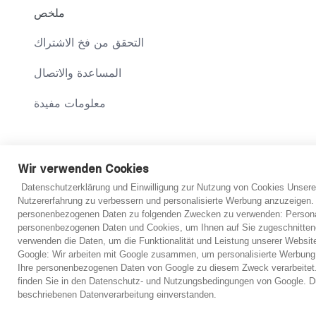
ملخص
التحقق من فخ الاشتراك
المساعدة والاتصال
معلومات مفيدة
Wir verwenden Cookies
© 2021 abo-hilfe.de
Datenschutzerklärung und Einwilligung zur Nutzung von Cookies Unsere
Nutzererfahrung zu verbessern und personalisierte Werbung anzuzeigen.
personenbezogenen Daten zu folgenden Zwecken zu verwenden: Personal
*ملاحظة: يعتبر abo-hilfe.de موقعًا إعلاميًا. يتلقى المستهلك المعلومات والنصائح والحيل المتعلقة بموضوع حماية المستهلك. يمكن نقل المعلومات إلى المستهلك ويمكن أيضًا إكمال الاستبيان عبر الهاتف. لا يقدم موقع abo-
personenbezogenen Daten und Cookies, um Ihnen auf Sie zugeschnitten
hilfe.de أي خدمات قانونية أو مشورة قانونية. وبغض النظر عن المعلومات المقدمة، يتم تزويد المستهلك بالاتصال بالمحامين. تم إعداد الاستبيانات والنماذج عبر الإنترنت من قبل المحامين لإعداد تقييم أولي مبسط. ومع ذلك،
verwenden die Daten, um die Funktionalität und Leistung unserer Websit
Google: Wir arbeiten mit Google zusammen, um personalisierte Werbung
Ihre personenbezogenen Daten von Google zu diesem Zweck verarbeitet.
finden Sie in den Datenschutz- und Nutzungsbedingungen von Google. Du
beschriebenen Datenverarbeitung einverstanden.