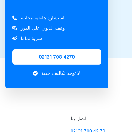
استشارة هاتفية مجانية
وقف الديون على الفور
سرية تماما
02131 708 4270
لا توجد تكاليف خفية
اتصل بنا
02131 708 42 70