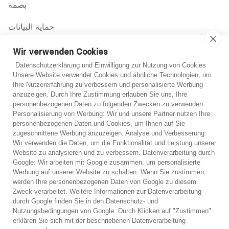
بصمة
حماية البيانات
شروط
Wir verwenden Cookies
Datenschutzerklärung und Einwilligung zur Nutzung von Cookies
Unsere Website verwendet Cookies und ähnliche Technologien, um
اتصل بنا
Ihre Nutzererfahrung zu verbessern und personalisierte Werbung
anzuzeigen. Durch Ihre Zustimmung erlauben Sie uns, Ihre
02131 708 42 70
personenbezogenen Daten zu folgenden Zwecken zu verwenden:
Personalisierung von Werbung: Wir und unsere Partner nutzen Ihre
support@abo-hilfe.de
personenbezogenen Daten und Cookies, um Ihnen auf Sie
غير متأكد؟
zugeschnittene Werbung anzuzeigen. Analyse und Verbesserung:
Wir verwenden die Daten, um die Funktionalität und Leistung unserer
إذا لم تكن متأكدًا، يمكنك الحصول على مشورة هاتفية مجانية
Website zu analysieren und zu verbessern. Datenverarbeitung durch
© 2021 abo-hilfe.de
Google: Wir arbeiten mit Google zusammen, um personalisierte
من أحد خبرائنا.
Werbung auf unserer Website zu schalten. Wenn Sie zustimmen,
werden Ihre personenbezogenen Daten von Google zu diesem
*ملاحظة: يعتبر abo-hilfe.de موقعًا إعلاميًا. يتلقى المستهلك المعلومات
Zweck verarbeitet. Weitere Informationen zur Datenverarbeitung
والنصائح والحيل المتعلقة بموضوع حماية المستهلك. يمكن نقل المعلومات
استشارة هاتفية مجانية
durch Google finden Sie in den Datenschutz- und
إلى المستهلك ويمكن أيضًا إكمال الاستبيان عبر الهاتف. لا يقدم موقع
Nutzungsbedingungen von Google. Durch Klicken auf "Zustimmen"
abo-hilfe.de أي خدمات قانونية أو مشورة قانونية. وبغض النظر عن
وقف الديون على الفور
erklären Sie sich mit der beschriebenen Datenverarbeitung