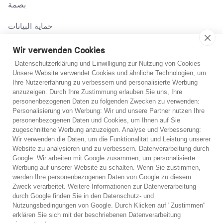
بصمة
حماية البيانات
شروط
Wir verwenden Cookies
Datenschutzerklärung und Einwilligung zur Nutzung von Cookies
Unsere Website verwendet Cookies und ähnliche Technologien, um
اتصل بنا
Ihre Nutzererfahrung zu verbessern und personalisierte Werbung
anzuzeigen. Durch Ihre Zustimmung erlauben Sie uns, Ihre
02131 708 42 70
personenbezogenen Daten zu folgenden Zwecken zu verwenden:
Personalisierung von Werbung: Wir und unsere Partner nutzen Ihre
support@abo-hilfe.de
personenbezogenen Daten und Cookies, um Ihnen auf Sie
غير متأكد؟
zugeschnittene Werbung anzuzeigen. Analyse und Verbesserung:
Wir verwenden die Daten, um die Funktionalität und Leistung unserer
إذا لم تكن متأكدًا، يمكنك الحصول على مشورة هاتفية مجانية
Website zu analysieren und zu verbessern. Datenverarbeitung durch
© 2021 abo-hilfe.de
Google: Wir arbeiten mit Google zusammen, um personalisierte
من أحد خبرائنا.
Werbung auf unserer Website zu schalten. Wenn Sie zustimmen,
werden Ihre personenbezogenen Daten von Google zu diesem
*ملاحظة: يعتبر abo-hilfe.de موقعًا إعلاميًا. يتلقى المستهلك المعلومات
Zweck verarbeitet. Weitere Informationen zur Datenverarbeitung
والنصائح والحيل المتعلقة بموضوع حماية المستهلك. يمكن نقل المعلومات
استشارة هاتفية مجانية
durch Google finden Sie in den Datenschutz- und
إلى المستهلك ويمكن أيضًا إكمال الاستبيان عبر الهاتف. لا يقدم موقع
Nutzungsbedingungen von Google. Durch Klicken auf "Zustimmen"
abo-hilfe.de أي خدمات قانونية أو مشورة قانونية. وبغض النظر عن
وقف الديون على الفور
erklären Sie sich mit der beschriebenen Datenverarbeitung