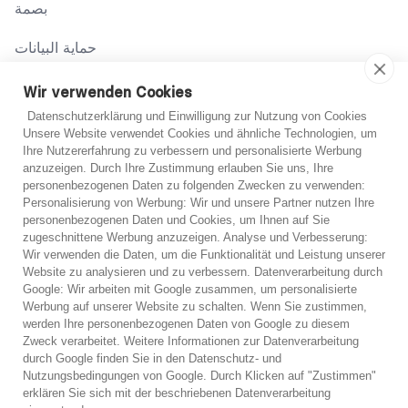
بصمة
حماية البيانات
شروط
Wir verwenden Cookies
Datenschutzerklärung und Einwilligung zur Nutzung von Cookies
Unsere Website verwendet Cookies und ähnliche Technologien, um
اتصل بنا
Ihre Nutzererfahrung zu verbessern und personalisierte Werbung
anzuzeigen. Durch Ihre Zustimmung erlauben Sie uns, Ihre
02131 708 42 70
personenbezogenen Daten zu folgenden Zwecken zu verwenden:
Personalisierung von Werbung: Wir und unsere Partner nutzen Ihre
support@abo-hilfe.de
personenbezogenen Daten und Cookies, um Ihnen auf Sie
غير متأكد؟
zugeschnittene Werbung anzuzeigen. Analyse und Verbesserung:
Wir verwenden die Daten, um die Funktionalität und Leistung unserer
إذا لم تكن متأكدًا، يمكنك الحصول على مشورة هاتفية مجانية
Website zu analysieren und zu verbessern. Datenverarbeitung durch
© 2021 abo-hilfe.de
Google: Wir arbeiten mit Google zusammen, um personalisierte
من أحد خبرائنا.
Werbung auf unserer Website zu schalten. Wenn Sie zustimmen,
werden Ihre personenbezogenen Daten von Google zu diesem
*ملاحظة: يعتبر abo-hilfe.de موقعًا إعلاميًا. يتلقى المستهلك المعلومات
Zweck verarbeitet. Weitere Informationen zur Datenverarbeitung
والنصائح والحيل المتعلقة بموضوع حماية المستهلك. يمكن نقل المعلومات
استشارة هاتفية مجانية
durch Google finden Sie in den Datenschutz- und
إلى المستهلك ويمكن أيضًا إكمال الاستبيان عبر الهاتف. لا يقدم موقع
Nutzungsbedingungen von Google. Durch Klicken auf "Zustimmen"
abo-hilfe.de أي خدمات قانونية أو مشورة قانونية. وبغض النظر عن
وقف الديون على الفور
erklären Sie sich mit der beschriebenen Datenverarbeitung