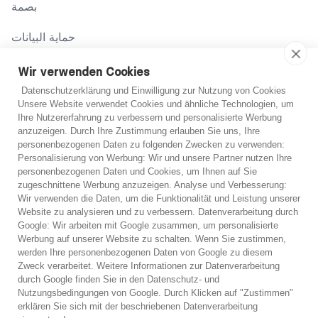
بصمة
حماية البيانات
شروط
Wir verwenden Cookies
Datenschutzerklärung und Einwilligung zur Nutzung von Cookies
Unsere Website verwendet Cookies und ähnliche Technologien, um
اتصل بنا
Ihre Nutzererfahrung zu verbessern und personalisierte Werbung
anzuzeigen. Durch Ihre Zustimmung erlauben Sie uns, Ihre
02131 708 42 70
personenbezogenen Daten zu folgenden Zwecken zu verwenden:
Personalisierung von Werbung: Wir und unsere Partner nutzen Ihre
support@abo-hilfe.de
personenbezogenen Daten und Cookies, um Ihnen auf Sie
zugeschnittene Werbung anzuzeigen. Analyse und Verbesserung:
Wir verwenden die Daten, um die Funktionalität und Leistung unserer
Website zu analysieren und zu verbessern. Datenverarbeitung durch
© 2021 abo-hilfe.de
Google: Wir arbeiten mit Google zusammen, um personalisierte
Werbung auf unserer Website zu schalten. Wenn Sie zustimmen,
werden Ihre personenbezogenen Daten von Google zu diesem
*ملاحظة: يعتبر abo-hilfe.de موقعًا إعلاميًا. يتلقى المستهلك المعلومات
Zweck verarbeitet. Weitere Informationen zur Datenverarbeitung
والنصائح والحيل المتعلقة بموضوع حماية المستهلك. يمكن نقل المعلومات
durch Google finden Sie in den Datenschutz- und
إلى المستهلك ويمكن أيضًا إكمال الاستبيان عبر الهاتف. لا يقدم موقع
Nutzungsbedingungen von Google. Durch Klicken auf "Zustimmen"
abo-hilfe.de أي خدمات قانونية أو مشورة قانونية. وبغض النظر عن
erklären Sie sich mit der beschriebenen Datenverarbeitung