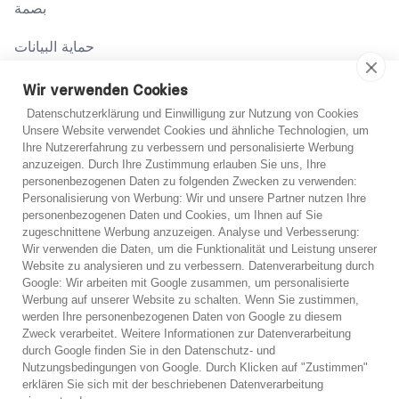
بصمة
حماية البيانات
شروط
Wir verwenden Cookies
Datenschutzerklärung und Einwilligung zur Nutzung von Cookies
Unsere Website verwendet Cookies und ähnliche Technologien, um
اتصل بنا
Ihre Nutzererfahrung zu verbessern und personalisierte Werbung
anzuzeigen. Durch Ihre Zustimmung erlauben Sie uns, Ihre
02131 708 42 70
personenbezogenen Daten zu folgenden Zwecken zu verwenden:
Personalisierung von Werbung: Wir und unsere Partner nutzen Ihre
support@abo-hilfe.de
personenbezogenen Daten und Cookies, um Ihnen auf Sie
غير متأكد؟
zugeschnittene Werbung anzuzeigen. Analyse und Verbesserung:
Wir verwenden die Daten, um die Funktionalität und Leistung unserer
إذا لم تكن متأكدًا، يمكنك الحصول على مشورة هاتفية مجانية
Website zu analysieren und zu verbessern. Datenverarbeitung durch
© 2021 abo-hilfe.de
Google: Wir arbeiten mit Google zusammen, um personalisierte
من أحد خبرائنا.
Werbung auf unserer Website zu schalten. Wenn Sie zustimmen,
werden Ihre personenbezogenen Daten von Google zu diesem
*ملاحظة: يعتبر abo-hilfe.de موقعًا إعلاميًا. يتلقى المستهلك المعلومات
Zweck verarbeitet. Weitere Informationen zur Datenverarbeitung
والنصائح والحيل المتعلقة بموضوع حماية المستهلك. يمكن نقل المعلومات
استشارة هاتفية مجانية
durch Google finden Sie in den Datenschutz- und
إلى المستهلك ويمكن أيضًا إكمال الاستبيان عبر الهاتف. لا يقدم موقع
Nutzungsbedingungen von Google. Durch Klicken auf "Zustimmen"
abo-hilfe.de أي خدمات قانونية أو مشورة قانونية. وبغض النظر عن
وقف الديون على الفور
erklären Sie sich mit der beschriebenen Datenverarbeitung