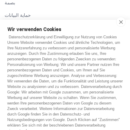
بصمة
حماية البيانات
شروط
Wir verwenden Cookies
Datenschutzerklärung und Einwilligung zur Nutzung von Cookies
Unsere Website verwendet Cookies und ähnliche Technologien, um
اتصل بنا
Ihre Nutzererfahrung zu verbessern und personalisierte Werbung
anzuzeigen. Durch Ihre Zustimmung erlauben Sie uns, Ihre
02131 708 42 70
personenbezogenen Daten zu folgenden Zwecken zu verwenden:
Personalisierung von Werbung: Wir und unsere Partner nutzen Ihre
support@abo-hilfe.de
personenbezogenen Daten und Cookies, um Ihnen auf Sie
غير متأكد؟
zugeschnittene Werbung anzuzeigen. Analyse und Verbesserung:
Wir verwenden die Daten, um die Funktionalität und Leistung unserer
إذا لم تكن متأكدًا، يمكنك الحصول على مشورة هاتفية مجانية
Website zu analysieren und zu verbessern. Datenverarbeitung durch
© 2021 abo-hilfe.de
Google: Wir arbeiten mit Google zusammen, um personalisierte
من أحد خبرائنا.
Werbung auf unserer Website zu schalten. Wenn Sie zustimmen,
werden Ihre personenbezogenen Daten von Google zu diesem
*ملاحظة: يعتبر abo-hilfe.de موقعًا إعلاميًا. يتلقى المستهلك المعلومات
Zweck verarbeitet. Weitere Informationen zur Datenverarbeitung
والنصائح والحيل المتعلقة بموضوع حماية المستهلك. يمكن نقل المعلومات
استشارة هاتفية مجانية
durch Google finden Sie in den Datenschutz- und
إلى المستهلك ويمكن أيضًا إكمال الاستبيان عبر الهاتف. لا يقدم موقع
Nutzungsbedingungen von Google. Durch Klicken auf "Zustimmen"
abo-hilfe.de أي خدمات قانونية أو مشورة قانونية. وبغض النظر عن
وقف الديون على الفور
erklären Sie sich mit der beschriebenen Datenverarbeitung