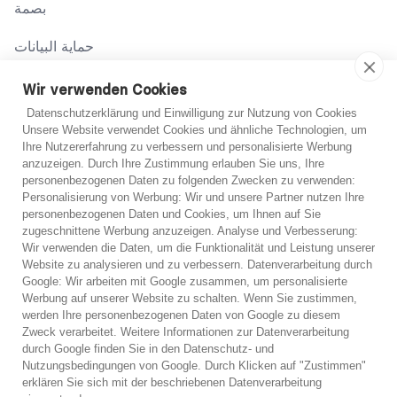
بصمة
حماية البيانات
شروط
Wir verwenden Cookies
Datenschutzerklärung und Einwilligung zur Nutzung von Cookies
Unsere Website verwendet Cookies und ähnliche Technologien, um
اتصل بنا
Ihre Nutzererfahrung zu verbessern und personalisierte Werbung
anzuzeigen. Durch Ihre Zustimmung erlauben Sie uns, Ihre
02131 708 42 70
personenbezogenen Daten zu folgenden Zwecken zu verwenden:
Personalisierung von Werbung: Wir und unsere Partner nutzen Ihre
support@abo-hilfe.de
personenbezogenen Daten und Cookies, um Ihnen auf Sie
غير متأكد؟
zugeschnittene Werbung anzuzeigen. Analyse und Verbesserung:
Wir verwenden die Daten, um die Funktionalität und Leistung unserer
إذا لم تكن متأكدًا، يمكنك الحصول على مشورة هاتفية مجانية
Website zu analysieren und zu verbessern. Datenverarbeitung durch
© 2021 abo-hilfe.de
Google: Wir arbeiten mit Google zusammen, um personalisierte
من أحد خبرائنا.
Werbung auf unserer Website zu schalten. Wenn Sie zustimmen,
werden Ihre personenbezogenen Daten von Google zu diesem
*ملاحظة: يعتبر abo-hilfe.de موقعًا إعلاميًا. يتلقى المستهلك المعلومات
Zweck verarbeitet. Weitere Informationen zur Datenverarbeitung
والنصائح والحيل المتعلقة بموضوع حماية المستهلك. يمكن نقل المعلومات
استشارة هاتفية مجانية
durch Google finden Sie in den Datenschutz- und
إلى المستهلك ويمكن أيضًا إكمال الاستبيان عبر الهاتف. لا يقدم موقع
Nutzungsbedingungen von Google. Durch Klicken auf "Zustimmen"
abo-hilfe.de أي خدمات قانونية أو مشورة قانونية. وبغض النظر عن
وقف الديون على الفور
erklären Sie sich mit der beschriebenen Datenverarbeitung