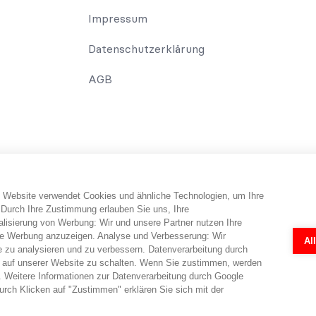
Impressum
Datenschutzerklärung
AGB
 Website verwendet Cookies und ähnliche Technologien, um Ihre
erbraucher erhält Informationen und Tipps und Tricks rund um das Th
 Durch Ihre Zustimmung erlauben Sie uns, Ihre
falls telefonisch erfolgen. Dabei erbringt abo-hilfe.de keine Rechts
isierung von Werbung: Wir und unsere Partner nutzen Ihre
 Rechtsanwälten ermöglicht. Die Fragebögen und Online-Formulare 
e Werbung anzuzeigen. Analyse und Verbesserung: Wir
Al
r eine individuelle Prüfung in jedem Einzelfall durch einen Anwalt nö
e zu analysieren und zu verbessern. Datenverarbeitung durch
en.
 auf unserer Website zu schalten. Wenn Sie zustimmen, werden
 Weitere Informationen zur Datenverarbeitung durch Google
rch Klicken auf "Zustimmen" erklären Sie sich mit der