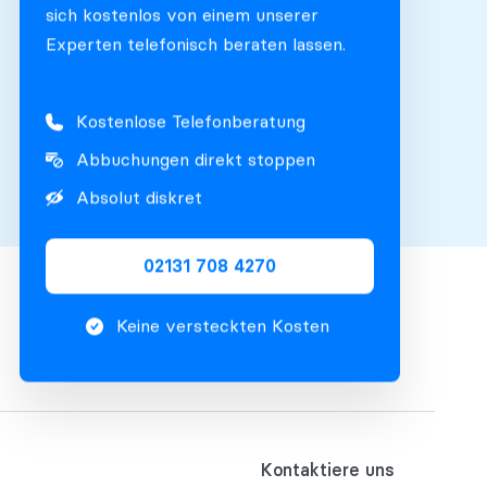
sich kostenlos von einem unserer
Experten telefonisch beraten lassen.
Kostenlose Telefonberatung
Abbuchungen direkt stoppen
Absolut diskret
02131 708 4270
Keine versteckten Kosten
Kontaktiere uns