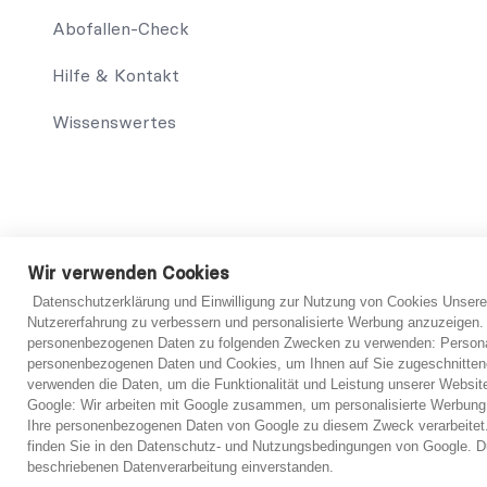
Abofallen-Check
Hilfe & Kontakt
Wissenswertes
© 2021 abo-hilfe.de
Wir verwenden Cookies
Datenschutzerklärung und Einwilligung zur Nutzung von Cookies Unsere
*Hinweis: abo-hilfe.de dient als informative Website. Der V
Nutzererfahrung zu verbessern und personalisierte Werbung anzuzeigen.
Verbraucher sowie das Ausfüllen des Fragebogens können eben
personenbezogenen Daten zu folgenden Zwecken zu verwenden: Personal
Informationserteilung, werden dem Verbraucher Kontakte zu
personenbezogenen Daten und Cookies, um Ihnen auf Sie zugeschnitten
Ersteinschätzung vorzubereiten. Grundsätzlich ist jedoch imme
verwenden die Daten, um die Funktionalität und Leistung unserer Websit
verbindliche Einschätzung von einem Anwalt getroffen werd
Google: Wir arbeiten mit Google zusammen, um personalisierte Werbung
Ihre personenbezogenen Daten von Google zu diesem Zweck verarbeitet.
finden Sie in den Datenschutz- und Nutzungsbedingungen von Google. Du
beschriebenen Datenverarbeitung einverstanden.