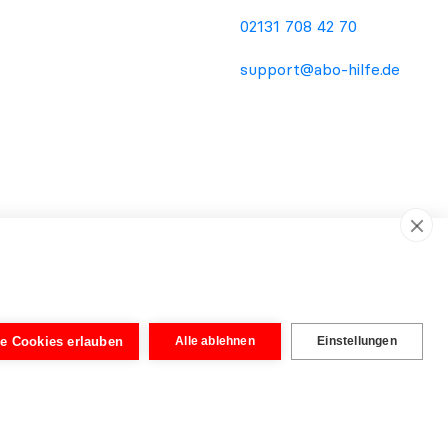
02131 708 42 70
support@abo-hilfe.de
ema Verbraucherschutz. Die Informationsweitergabe an den
dienstleistung oder Rechtsberatung. Unabhängig von der
wurden von Rechtsanwälten aufgebaut, um eine vereinfachte
le Cookies erlauben
Alle ablehnen
Einstellungen
tig. Erst nach Prüfung der eingereichten Unterlagen kann eine