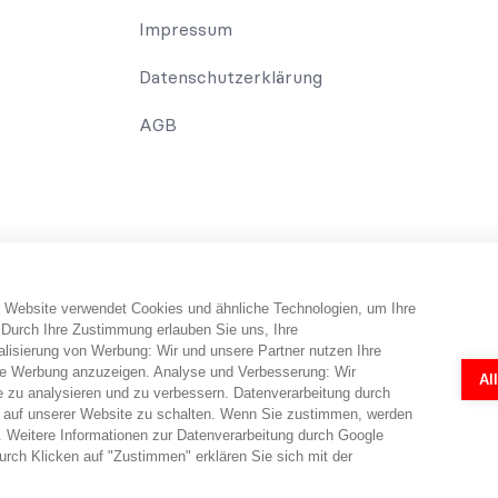
Impressum
Datenschutzerklärung
AGB
 Website verwendet Cookies und ähnliche Technologien, um Ihre
erbraucher erhält Informationen und Tipps und Tricks rund um das Th
 Durch Ihre Zustimmung erlauben Sie uns, Ihre
falls telefonisch erfolgen. Dabei erbringt abo-hilfe.de keine Rechts
isierung von Werbung: Wir und unsere Partner nutzen Ihre
 Rechtsanwälten ermöglicht. Die Fragebögen und Online-Formulare 
e Werbung anzuzeigen. Analyse und Verbesserung: Wir
Al
r eine individuelle Prüfung in jedem Einzelfall durch einen Anwalt nö
e zu analysieren und zu verbessern. Datenverarbeitung durch
en.
 auf unserer Website zu schalten. Wenn Sie zustimmen, werden
 Weitere Informationen zur Datenverarbeitung durch Google
rch Klicken auf "Zustimmen" erklären Sie sich mit der