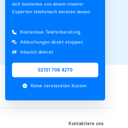
sich kostenlos von einem unserer
Experten telefonisch beraten lassen.
Kostenlose Telefonberatung
Abbuchungen direkt stoppen
Absolut diskret
02131 708 4270
Keine versteckten Kosten
Kontaktiere uns