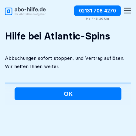
02131 708 4270
Kostenlose Erstanalyse
Absolut diskret
Abbuchungen direkt stoppen
Mo-Fr 8-20 Uhr
Hilfe bei Atlantic-Spins
Abbuchungen sofort stoppen, und Vertrag auflösen.
Wir helfen Ihnen weiter.