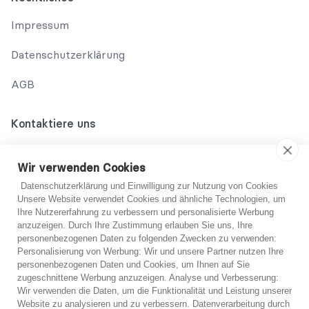
Impressum
Datenschutzerklärung
AGB
Kontaktiere uns
02131 708 42 70
Wir verwenden Cookies
support@abo-hilfe.de
Datenschutzerklärung und Einwilligung zur Nutzung von Cookies
Unsere Website verwendet Cookies und ähnliche Technologien, um
Ihre Nutzererfahrung zu verbessern und personalisierte Werbung
anzuzeigen. Durch Ihre Zustimmung erlauben Sie uns, Ihre
© 2021 abo-hilfe.de
personenbezogenen Daten zu folgenden Zwecken zu verwenden:
Du bist dir nicht sicher?
Personalisierung von Werbung: Wir und unsere Partner nutzen Ihre
personenbezogenen Daten und Cookies, um Ihnen auf Sie
*Hinweis: abo-hilfe.de dient als informative Website. Der
zugeschnittene Werbung anzuzeigen. Analyse und Verbesserung:
Verbraucher erhält Informationen und Tipps und Tricks rund um
Wenn Sie sich unsicher sind, können Sie sich
Wir verwenden die Daten, um die Funktionalität und Leistung unserer
das Thema Verbraucherschutz. Die Informationsweitergabe an
kostenlos von einem unserer Experten telefonisch
Website zu analysieren und zu verbessern. Datenverarbeitung durch