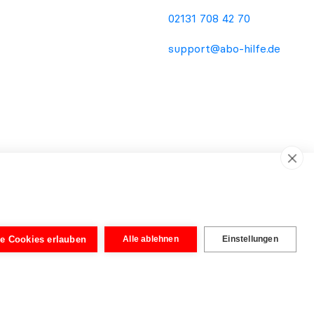
02131 708 42 70
support@abo-hilfe.de
ema Verbraucherschutz. Die Informationsweitergabe an den
dienstleistung oder Rechtsberatung. Unabhängig von der
wurden von Rechtsanwälten aufgebaut, um eine vereinfachte
le Cookies erlauben
Alle ablehnen
Einstellungen
tig. Erst nach Prüfung der eingereichten Unterlagen kann eine