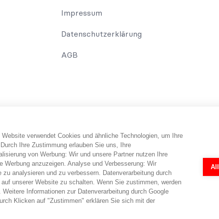
Impressum
Datenschutzerklärung
AGB
 Website verwendet Cookies und ähnliche Technologien, um Ihre
erbraucher erhält Informationen und Tipps und Tricks rund um das Th
 Durch Ihre Zustimmung erlauben Sie uns, Ihre
falls telefonisch erfolgen. Dabei erbringt abo-hilfe.de keine Rechts
isierung von Werbung: Wir und unsere Partner nutzen Ihre
 Rechtsanwälten ermöglicht. Die Fragebögen und Online-Formulare 
e Werbung anzuzeigen. Analyse und Verbesserung: Wir
Al
r eine individuelle Prüfung in jedem Einzelfall durch einen Anwalt nö
e zu analysieren und zu verbessern. Datenverarbeitung durch
en.
 auf unserer Website zu schalten. Wenn Sie zustimmen, werden
 Weitere Informationen zur Datenverarbeitung durch Google
rch Klicken auf "Zustimmen" erklären Sie sich mit der