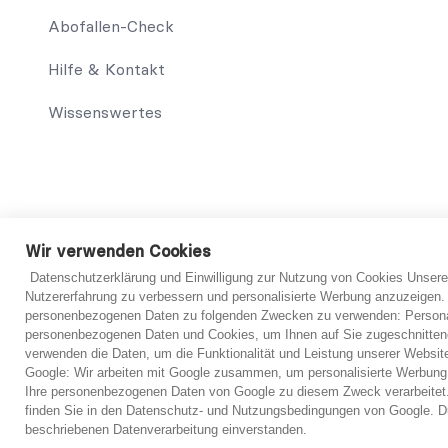
Abofallen-Check
Hilfe & Kontakt
Wissenswertes
© 2021 abo-hilfe.de
Wir verwenden Cookies
Datenschutzerklärung und Einwilligung zur Nutzung von Cookies Unsere
*Hinweis: abo-hilfe.de dient als informative Website. Der V
Nutzererfahrung zu verbessern und personalisierte Werbung anzuzeigen.
Verbraucher sowie das Ausfüllen des Fragebogens können eben
personenbezogenen Daten zu folgenden Zwecken zu verwenden: Personal
Informationserteilung, werden dem Verbraucher Kontakte zu
personenbezogenen Daten und Cookies, um Ihnen auf Sie zugeschnitten
Ersteinschätzung vorzubereiten. Grundsätzlich ist jedoch imme
verwenden die Daten, um die Funktionalität und Leistung unserer Websit
verbindliche Einschätzung von einem Anwalt getroffen werd
Google: Wir arbeiten mit Google zusammen, um personalisierte Werbung
Ihre personenbezogenen Daten von Google zu diesem Zweck verarbeitet.
finden Sie in den Datenschutz- und Nutzungsbedingungen von Google. Du
beschriebenen Datenverarbeitung einverstanden.