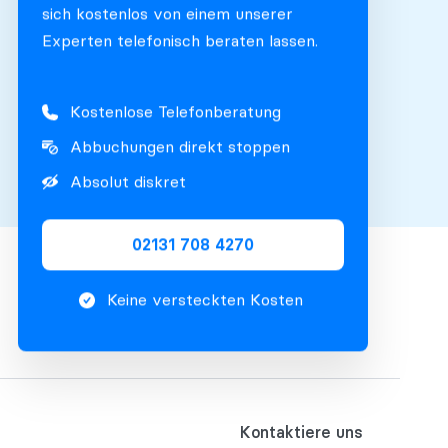
sich kostenlos von einem unserer
Experten telefonisch beraten lassen.
Kostenlose Telefonberatung
Abbuchungen direkt stoppen
Absolut diskret
02131 708 4270
Keine versteckten Kosten
Kontaktiere uns