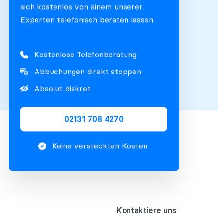
sich kostenlos von einem unserer
Experten telefonisch beraten lassen.
Kostenlose Telefonberatung
Abbuchungen direkt stoppen
Absolut diskret
02131 708 4270
Keine versteckten Kosten
Kontaktiere uns