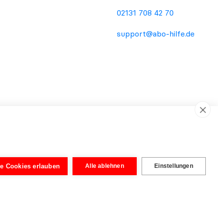
02131 708 42 70
support@abo-hilfe.de
ema Verbraucherschutz. Die Informationsweitergabe an den
dienstleistung oder Rechtsberatung. Unabhängig von der
wurden von Rechtsanwälten aufgebaut, um eine vereinfachte
le Cookies erlauben
Alle ablehnen
Einstellungen
tig. Erst nach Prüfung der eingereichten Unterlagen kann eine