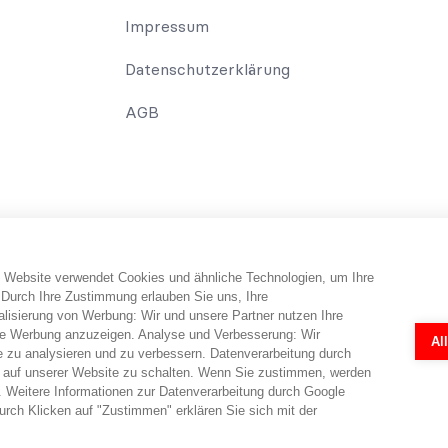
Impressum
Datenschutzerklärung
AGB
 Website verwendet Cookies und ähnliche Technologien, um Ihre
erbraucher erhält Informationen und Tipps und Tricks rund um das Th
 Durch Ihre Zustimmung erlauben Sie uns, Ihre
falls telefonisch erfolgen. Dabei erbringt abo-hilfe.de keine Rechts
isierung von Werbung: Wir und unsere Partner nutzen Ihre
 Rechtsanwälten ermöglicht. Die Fragebögen und Online-Formulare 
e Werbung anzuzeigen. Analyse und Verbesserung: Wir
Al
r eine individuelle Prüfung in jedem Einzelfall durch einen Anwalt nö
e zu analysieren und zu verbessern. Datenverarbeitung durch
en.
 auf unserer Website zu schalten. Wenn Sie zustimmen, werden
 Weitere Informationen zur Datenverarbeitung durch Google
rch Klicken auf "Zustimmen" erklären Sie sich mit der