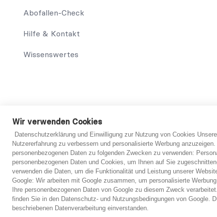
Abofallen-Check
Hilfe & Kontakt
Wissenswertes
© 2021 abo-hilfe.de
Wir verwenden Cookies
Datenschutzerklärung und Einwilligung zur Nutzung von Cookies Unsere
*Hinweis: abo-hilfe.de dient als informative Website. Der V
Nutzererfahrung zu verbessern und personalisierte Werbung anzuzeigen.
Verbraucher sowie das Ausfüllen des Fragebogens können eben
personenbezogenen Daten zu folgenden Zwecken zu verwenden: Personal
Informationserteilung, werden dem Verbraucher Kontakte zu
personenbezogenen Daten und Cookies, um Ihnen auf Sie zugeschnitten
Ersteinschätzung vorzubereiten. Grundsätzlich ist jedoch imme
verwenden die Daten, um die Funktionalität und Leistung unserer Websit
verbindliche Einschätzung von einem Anwalt getroffen werd
Google: Wir arbeiten mit Google zusammen, um personalisierte Werbung
Ihre personenbezogenen Daten von Google zu diesem Zweck verarbeitet.
finden Sie in den Datenschutz- und Nutzungsbedingungen von Google. Du
beschriebenen Datenverarbeitung einverstanden.