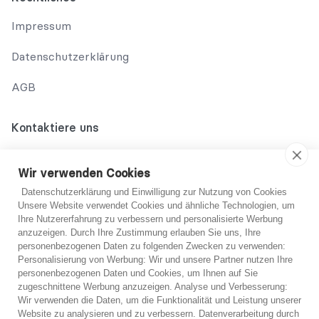
Impressum
Datenschutzerklärung
AGB
Kontaktiere uns
02131 708 42 70
Wir verwenden Cookies
support@abo-hilfe.de
Datenschutzerklärung und Einwilligung zur Nutzung von Cookies
Unsere Website verwendet Cookies und ähnliche Technologien, um
Ihre Nutzererfahrung zu verbessern und personalisierte Werbung
anzuzeigen. Durch Ihre Zustimmung erlauben Sie uns, Ihre
© 2021 abo-hilfe.de
personenbezogenen Daten zu folgenden Zwecken zu verwenden:
Du bist dir nicht sicher?
Personalisierung von Werbung: Wir und unsere Partner nutzen Ihre
personenbezogenen Daten und Cookies, um Ihnen auf Sie
*Hinweis: abo-hilfe.de dient als informative Website. Der
zugeschnittene Werbung anzuzeigen. Analyse und Verbesserung:
Verbraucher erhält Informationen und Tipps und Tricks rund um
Wenn Sie sich unsicher sind, können Sie sich
Wir verwenden die Daten, um die Funktionalität und Leistung unserer
das Thema Verbraucherschutz. Die Informationsweitergabe an
kostenlos von einem unserer Experten telefonisch
Website zu analysieren und zu verbessern. Datenverarbeitung durch