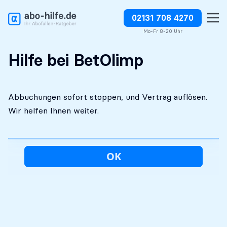
02131 708 4270
Kostenlose Erstanalyse
Absolut diskret
Abbuchungen direkt stoppen
Mo-Fr 8-20 Uhr
Hilfe bei BetOlimp
Abbuchungen sofort stoppen, und Vertrag auflösen.
Wir helfen Ihnen weiter.