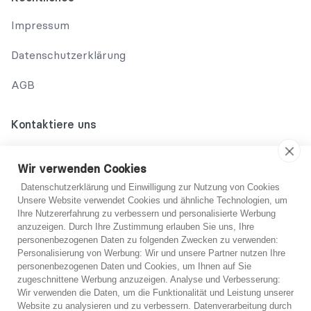
Impressum
Datenschutzerklärung
AGB
Kontaktiere uns
02131 708 42 70
Wir verwenden Cookies
support@abo-hilfe.de
Datenschutzerklärung und Einwilligung zur Nutzung von Cookies
Unsere Website verwendet Cookies und ähnliche Technologien, um
Ihre Nutzererfahrung zu verbessern und personalisierte Werbung
anzuzeigen. Durch Ihre Zustimmung erlauben Sie uns, Ihre
© 2021 abo-hilfe.de
personenbezogenen Daten zu folgenden Zwecken zu verwenden:
Du bist dir nicht sicher?
Personalisierung von Werbung: Wir und unsere Partner nutzen Ihre
personenbezogenen Daten und Cookies, um Ihnen auf Sie
*Hinweis: abo-hilfe.de dient als informative Website. Der
zugeschnittene Werbung anzuzeigen. Analyse und Verbesserung:
Verbraucher erhält Informationen und Tipps und Tricks rund um
Wenn Sie sich unsicher sind, können Sie sich
Wir verwenden die Daten, um die Funktionalität und Leistung unserer
das Thema Verbraucherschutz. Die Informationsweitergabe an
kostenlos von einem unserer Experten telefonisch
Website zu analysieren und zu verbessern. Datenverarbeitung durch