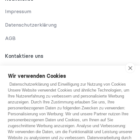
Impressum
Datenschutzerklärung
AGB
Kontaktiere uns
02131 708 42 70
Wir verwenden Cookies
support@abo-hilfe.de
Datenschutzerklärung und Einwilligung zur Nutzung von Cookies
Unsere Website verwendet Cookies und ähnliche Technologien, um
Ihre Nutzererfahrung zu verbessern und personalisierte Werbung
anzuzeigen. Durch Ihre Zustimmung erlauben Sie uns, Ihre
© 2021 abo-hilfe.de
personenbezogenen Daten zu folgenden Zwecken zu verwenden:
Du bist dir nicht sicher?
Personalisierung von Werbung: Wir und unsere Partner nutzen Ihre
personenbezogenen Daten und Cookies, um Ihnen auf Sie
*Hinweis: abo-hilfe.de dient als informative Website. Der
zugeschnittene Werbung anzuzeigen. Analyse und Verbesserung:
Verbraucher erhält Informationen und Tipps und Tricks rund um
Wenn Sie sich unsicher sind, können Sie sich
Wir verwenden die Daten, um die Funktionalität und Leistung unserer
das Thema Verbraucherschutz. Die Informationsweitergabe an
kostenlos von einem unserer Experten telefonisch
Website zu analysieren und zu verbessern. Datenverarbeitung durch