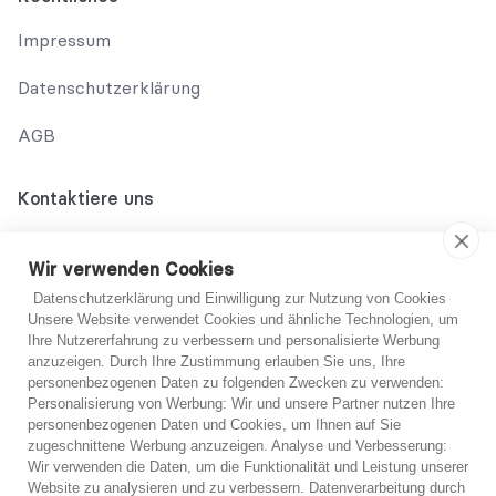
Impressum
Datenschutzerklärung
AGB
Kontaktiere uns
02131 708 42 70
Wir verwenden Cookies
support@abo-hilfe.de
Datenschutzerklärung und Einwilligung zur Nutzung von Cookies
Unsere Website verwendet Cookies und ähnliche Technologien, um
Ihre Nutzererfahrung zu verbessern und personalisierte Werbung
anzuzeigen. Durch Ihre Zustimmung erlauben Sie uns, Ihre
© 2021 abo-hilfe.de
personenbezogenen Daten zu folgenden Zwecken zu verwenden:
Du bist dir nicht sicher?
Personalisierung von Werbung: Wir und unsere Partner nutzen Ihre
personenbezogenen Daten und Cookies, um Ihnen auf Sie
*Hinweis: abo-hilfe.de dient als informative Website. Der
zugeschnittene Werbung anzuzeigen. Analyse und Verbesserung:
Verbraucher erhält Informationen und Tipps und Tricks rund um
Wenn Sie sich unsicher sind, können Sie sich
Wir verwenden die Daten, um die Funktionalität und Leistung unserer
das Thema Verbraucherschutz. Die Informationsweitergabe an
kostenlos von einem unserer Experten telefonisch
Website zu analysieren und zu verbessern. Datenverarbeitung durch