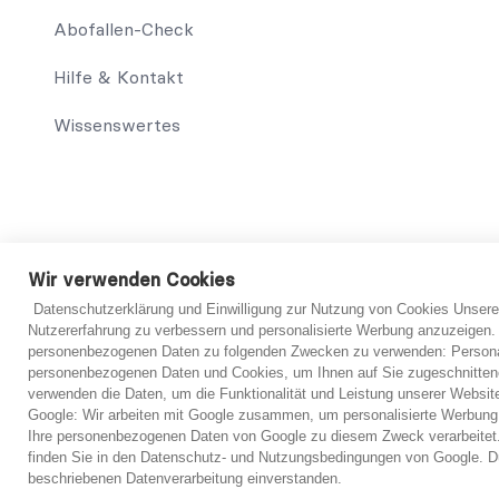
Abofallen-Check
Hilfe & Kontakt
Wissenswertes
© 2021 abo-hilfe.de
Wir verwenden Cookies
Datenschutzerklärung und Einwilligung zur Nutzung von Cookies Unsere
*Hinweis: abo-hilfe.de dient als informative Website. Der V
Nutzererfahrung zu verbessern und personalisierte Werbung anzuzeigen.
Verbraucher sowie das Ausfüllen des Fragebogens können eben
personenbezogenen Daten zu folgenden Zwecken zu verwenden: Personal
Informationserteilung, werden dem Verbraucher Kontakte zu
personenbezogenen Daten und Cookies, um Ihnen auf Sie zugeschnitten
Ersteinschätzung vorzubereiten. Grundsätzlich ist jedoch imme
verwenden die Daten, um die Funktionalität und Leistung unserer Websit
verbindliche Einschätzung von einem Anwalt getroffen werd
Google: Wir arbeiten mit Google zusammen, um personalisierte Werbung
Ihre personenbezogenen Daten von Google zu diesem Zweck verarbeitet.
finden Sie in den Datenschutz- und Nutzungsbedingungen von Google. Du
beschriebenen Datenverarbeitung einverstanden.