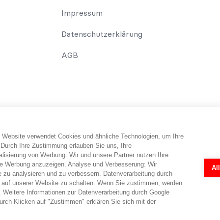
Impressum
Datenschutzerklärung
AGB
 Website verwendet Cookies und ähnliche Technologien, um Ihre
erbraucher erhält Informationen und Tipps und Tricks rund um das Th
 Durch Ihre Zustimmung erlauben Sie uns, Ihre
falls telefonisch erfolgen. Dabei erbringt abo-hilfe.de keine Rechts
isierung von Werbung: Wir und unsere Partner nutzen Ihre
 Rechtsanwälten ermöglicht. Die Fragebögen und Online-Formulare 
e Werbung anzuzeigen. Analyse und Verbesserung: Wir
Al
r eine individuelle Prüfung in jedem Einzelfall durch einen Anwalt nö
e zu analysieren und zu verbessern. Datenverarbeitung durch
en.
 auf unserer Website zu schalten. Wenn Sie zustimmen, werden
 Weitere Informationen zur Datenverarbeitung durch Google
rch Klicken auf "Zustimmen" erklären Sie sich mit der