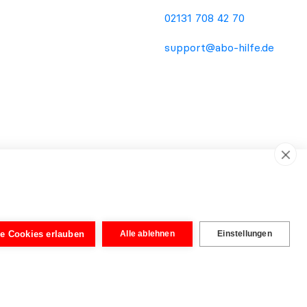
02131 708 42 70
support@abo-hilfe.de
ema Verbraucherschutz. Die Informationsweitergabe an den
dienstleistung oder Rechtsberatung. Unabhängig von der
wurden von Rechtsanwälten aufgebaut, um eine vereinfachte
le Cookies erlauben
Alle ablehnen
Einstellungen
tig. Erst nach Prüfung der eingereichten Unterlagen kann eine