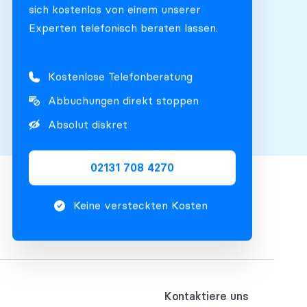
sich kostenlos von einem unserer
Experten telefonisch beraten lassen.
Kostenlose Telefonberatung
Abbuchungen direkt stoppen
Absolut diskret
02131 708 4270
Keine versteckten Kosten
Kontaktiere uns