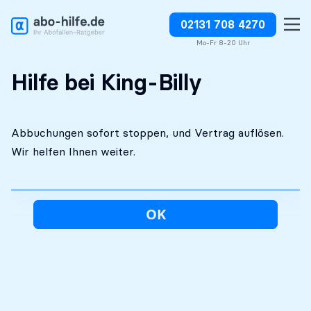
02131 708 4270
Kostenlose Erstanalyse
Absolut diskret
Abbuchungen direkt stoppen
Mo-Fr 8-20 Uhr
Hilfe bei King-Billy
Abbuchungen sofort stoppen, und Vertrag auflösen.
Wir helfen Ihnen weiter.