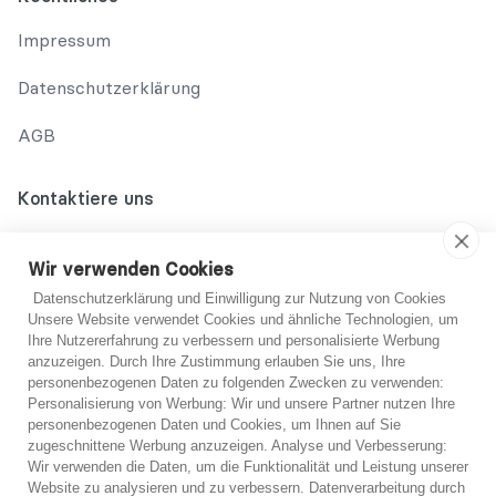
Impressum
Datenschutzerklärung
AGB
Kontaktiere uns
02131 708 42 70
Wir verwenden Cookies
support@abo-hilfe.de
Datenschutzerklärung und Einwilligung zur Nutzung von Cookies
Unsere Website verwendet Cookies und ähnliche Technologien, um
Ihre Nutzererfahrung zu verbessern und personalisierte Werbung
anzuzeigen. Durch Ihre Zustimmung erlauben Sie uns, Ihre
© 2021 abo-hilfe.de
personenbezogenen Daten zu folgenden Zwecken zu verwenden:
Du bist dir nicht sicher?
Personalisierung von Werbung: Wir und unsere Partner nutzen Ihre
personenbezogenen Daten und Cookies, um Ihnen auf Sie
*Hinweis: abo-hilfe.de dient als informative Website. Der
zugeschnittene Werbung anzuzeigen. Analyse und Verbesserung:
Verbraucher erhält Informationen und Tipps und Tricks rund um
Wenn Sie sich unsicher sind, können Sie sich
Wir verwenden die Daten, um die Funktionalität und Leistung unserer
das Thema Verbraucherschutz. Die Informationsweitergabe an
kostenlos von einem unserer Experten telefonisch
Website zu analysieren und zu verbessern. Datenverarbeitung durch