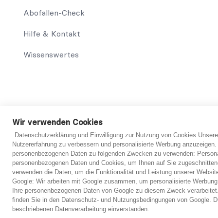
Abofallen-Check
Hilfe & Kontakt
Wissenswertes
© 2021 abo-hilfe.de
Wir verwenden Cookies
Datenschutzerklärung und Einwilligung zur Nutzung von Cookies Unsere
*Hinweis: abo-hilfe.de dient als informative Website. Der V
Nutzererfahrung zu verbessern und personalisierte Werbung anzuzeigen.
Verbraucher sowie das Ausfüllen des Fragebogens können eben
personenbezogenen Daten zu folgenden Zwecken zu verwenden: Personal
Informationserteilung, werden dem Verbraucher Kontakte zu
personenbezogenen Daten und Cookies, um Ihnen auf Sie zugeschnitten
Ersteinschätzung vorzubereiten. Grundsätzlich ist jedoch imme
verwenden die Daten, um die Funktionalität und Leistung unserer Websit
verbindliche Einschätzung von einem Anwalt getroffen werd
Google: Wir arbeiten mit Google zusammen, um personalisierte Werbung
Ihre personenbezogenen Daten von Google zu diesem Zweck verarbeitet.
finden Sie in den Datenschutz- und Nutzungsbedingungen von Google. Du
beschriebenen Datenverarbeitung einverstanden.