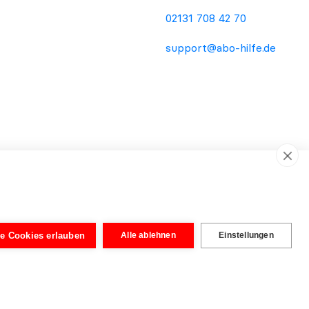
02131 708 42 70
support@abo-hilfe.de
ema Verbraucherschutz. Die Informationsweitergabe an den
dienstleistung oder Rechtsberatung. Unabhängig von der
wurden von Rechtsanwälten aufgebaut, um eine vereinfachte
le Cookies erlauben
Alle ablehnen
Einstellungen
tig. Erst nach Prüfung der eingereichten Unterlagen kann eine