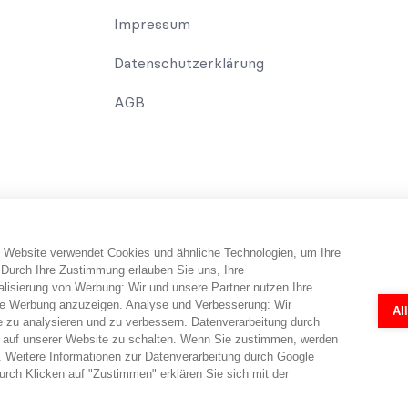
Impressum
Datenschutzerklärung
AGB
 Website verwendet Cookies und ähnliche Technologien, um Ihre
erbraucher erhält Informationen und Tipps und Tricks rund um das Th
 Durch Ihre Zustimmung erlauben Sie uns, Ihre
falls telefonisch erfolgen. Dabei erbringt abo-hilfe.de keine Rechts
isierung von Werbung: Wir und unsere Partner nutzen Ihre
 Rechtsanwälten ermöglicht. Die Fragebögen und Online-Formulare 
e Werbung anzuzeigen. Analyse und Verbesserung: Wir
Al
r eine individuelle Prüfung in jedem Einzelfall durch einen Anwalt nö
e zu analysieren und zu verbessern. Datenverarbeitung durch
en.
 auf unserer Website zu schalten. Wenn Sie zustimmen, werden
 Weitere Informationen zur Datenverarbeitung durch Google
rch Klicken auf "Zustimmen" erklären Sie sich mit der