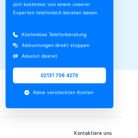
sich kostenlos von einem unserer
Experten telefonisch beraten lassen.
Kostenlose Telefonberatung
Abbuchungen direkt stoppen
Absolut diskret
02131 708 4270
Keine versteckten Kosten
Kontaktiere uns