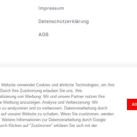
Impressum
Datenschutzerklärung
AGB
 Website verwendet Cookies und ähnliche Technologien, um Ihre
erbraucher erhält Informationen und Tipps und Tricks rund um das Th
 Durch Ihre Zustimmung erlauben Sie uns, Ihre
falls telefonisch erfolgen. Dabei erbringt abo-hilfe.de keine Rechts
isierung von Werbung: Wir und unsere Partner nutzen Ihre
 Rechtsanwälten ermöglicht. Die Fragebögen und Online-Formulare 
e Werbung anzuzeigen. Analyse und Verbesserung: Wir
Al
r eine individuelle Prüfung in jedem Einzelfall durch einen Anwalt nö
e zu analysieren und zu verbessern. Datenverarbeitung durch
en.
 auf unserer Website zu schalten. Wenn Sie zustimmen, werden
 Weitere Informationen zur Datenverarbeitung durch Google
rch Klicken auf "Zustimmen" erklären Sie sich mit der