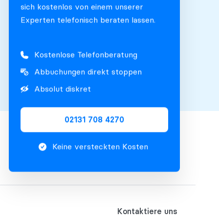
sich kostenlos von einem unserer
Experten telefonisch beraten lassen.
Kostenlose Telefonberatung
Abbuchungen direkt stoppen
Absolut diskret
02131 708 4270
Keine versteckten Kosten
Kontaktiere uns