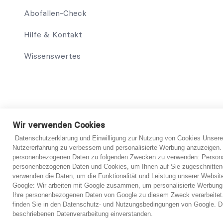
Abofallen-Check
Hilfe & Kontakt
Wissenswertes
© 2021 abo-hilfe.de
Wir verwenden Cookies
Datenschutzerklärung und Einwilligung zur Nutzung von Cookies Unsere
*Hinweis: abo-hilfe.de dient als informative Website. Der V
Nutzererfahrung zu verbessern und personalisierte Werbung anzuzeigen.
Verbraucher sowie das Ausfüllen des Fragebogens können eben
personenbezogenen Daten zu folgenden Zwecken zu verwenden: Personal
Informationserteilung, werden dem Verbraucher Kontakte zu
personenbezogenen Daten und Cookies, um Ihnen auf Sie zugeschnitten
Ersteinschätzung vorzubereiten. Grundsätzlich ist jedoch imme
verwenden die Daten, um die Funktionalität und Leistung unserer Websit
verbindliche Einschätzung von einem Anwalt getroffen werd
Google: Wir arbeiten mit Google zusammen, um personalisierte Werbung
Ihre personenbezogenen Daten von Google zu diesem Zweck verarbeitet.
finden Sie in den Datenschutz- und Nutzungsbedingungen von Google. Du
beschriebenen Datenverarbeitung einverstanden.