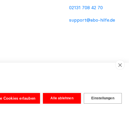
02131 708 42 70
support@abo-hilfe.de
ema Verbraucherschutz. Die Informationsweitergabe an den
dienstleistung oder Rechtsberatung. Unabhängig von der
wurden von Rechtsanwälten aufgebaut, um eine vereinfachte
le Cookies erlauben
Alle ablehnen
Einstellungen
tig. Erst nach Prüfung der eingereichten Unterlagen kann eine