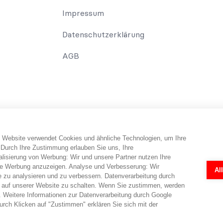
Impressum
Datenschutzerklärung
AGB
 Website verwendet Cookies und ähnliche Technologien, um Ihre
erbraucher erhält Informationen und Tipps und Tricks rund um das Th
 Durch Ihre Zustimmung erlauben Sie uns, Ihre
falls telefonisch erfolgen. Dabei erbringt abo-hilfe.de keine Rechts
isierung von Werbung: Wir und unsere Partner nutzen Ihre
 Rechtsanwälten ermöglicht. Die Fragebögen und Online-Formulare 
e Werbung anzuzeigen. Analyse und Verbesserung: Wir
Al
r eine individuelle Prüfung in jedem Einzelfall durch einen Anwalt nö
e zu analysieren und zu verbessern. Datenverarbeitung durch
en.
 auf unserer Website zu schalten. Wenn Sie zustimmen, werden
 Weitere Informationen zur Datenverarbeitung durch Google
rch Klicken auf "Zustimmen" erklären Sie sich mit der