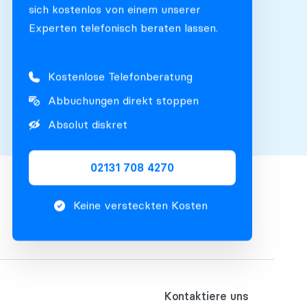
sich kostenlos von einem unserer
Experten telefonisch beraten lassen.
Kostenlose Telefonberatung
Abbuchungen direkt stoppen
Absolut diskret
02131 708 4270
Keine versteckten Kosten
Kontaktiere uns