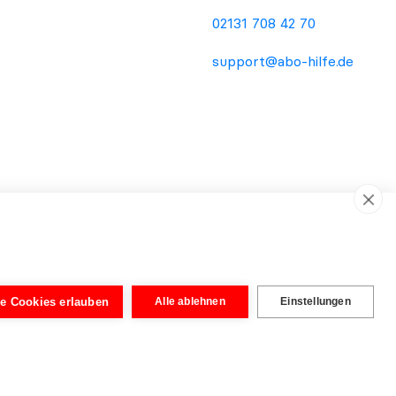
02131 708 42 70
support@abo-hilfe.de
ema Verbraucherschutz. Die Informationsweitergabe an den
dienstleistung oder Rechtsberatung. Unabhängig von der
wurden von Rechtsanwälten aufgebaut, um eine vereinfachte
le Cookies erlauben
Alle ablehnen
Einstellungen
tig. Erst nach Prüfung der eingereichten Unterlagen kann eine