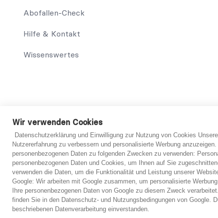
Abofallen-Check
Hilfe & Kontakt
Wissenswertes
© 2021 abo-hilfe.de
Wir verwenden Cookies
Datenschutzerklärung und Einwilligung zur Nutzung von Cookies Unsere
*Hinweis: abo-hilfe.de dient als informative Website. Der V
Nutzererfahrung zu verbessern und personalisierte Werbung anzuzeigen.
Verbraucher sowie das Ausfüllen des Fragebogens können eben
personenbezogenen Daten zu folgenden Zwecken zu verwenden: Personal
Informationserteilung, werden dem Verbraucher Kontakte zu
personenbezogenen Daten und Cookies, um Ihnen auf Sie zugeschnitten
Ersteinschätzung vorzubereiten. Grundsätzlich ist jedoch imme
verwenden die Daten, um die Funktionalität und Leistung unserer Websit
verbindliche Einschätzung von einem Anwalt getroffen werd
Google: Wir arbeiten mit Google zusammen, um personalisierte Werbung
Ihre personenbezogenen Daten von Google zu diesem Zweck verarbeitet.
finden Sie in den Datenschutz- und Nutzungsbedingungen von Google. Du
beschriebenen Datenverarbeitung einverstanden.