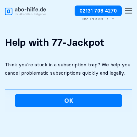
02131 708 4270
Free initial
No costs without your
Stop charges or request
assessment
approval
refunds
Mon-Fri 9 AM - 5 PM
Help with 77-Jackpot
Think you’re stuck in a subscription trap? We help you
cancel problematic subscriptions quickly and legally.