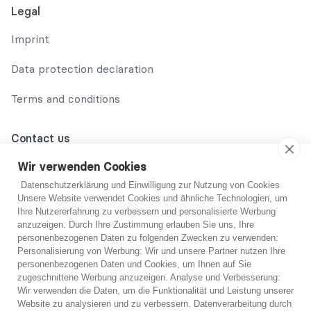
Legal
Imprint
Data protection declaration
Terms and conditions
Contact us
02131 708 42 70
Wir verwenden Cookies
Datenschutzerklärung und Einwilligung zur Nutzung von Cookies
support@abo-hilfe.de
Unsere Website verwendet Cookies und ähnliche Technologien, um
Ihre Nutzererfahrung zu verbessern und personalisierte Werbung
anzuzeigen. Durch Ihre Zustimmung erlauben Sie uns, Ihre
personenbezogenen Daten zu folgenden Zwecken zu verwenden:
© 2021 abo-hilfe.de
Personalisierung von Werbung: Wir und unsere Partner nutzen Ihre
personenbezogenen Daten und Cookies, um Ihnen auf Sie
You are not sure?
zugeschnittene Werbung anzuzeigen. Analyse und Verbesserung:
*Note: abo-hilfe.de serves as an informative website. The
Wir verwenden die Daten, um die Funktionalität und Leistung unserer
consumer receives information and tips and tricks on the
If you are unsure, you can get free advice from one
Website zu analysieren und zu verbessern. Datenverarbeitung durch