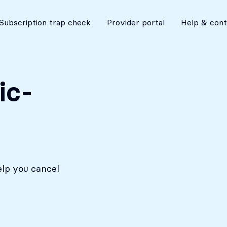
No costs without your approval
Subscription trap check
Provider portal
Help & cont
ic-
elp you cancel