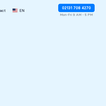
Stop charges or request refunds
02131 708 4270
act
EN
Mon-Fri 9 AM - 5 PM