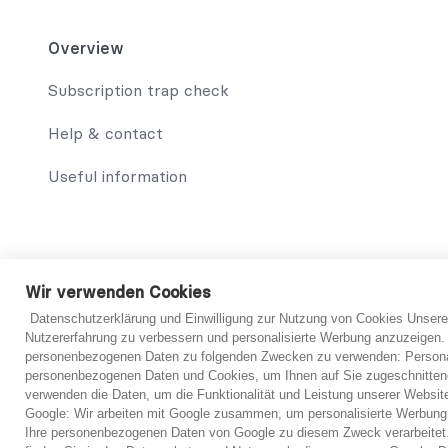
Overview
Subscription trap check
Help & contact
Useful information
Wir verwenden Cookies
© 2021 abo-hilfe.de
Datenschutzerklärung und Einwilligung zur Nutzung von Cookies Unsere
Nutzererfahrung zu verbessern und personalisierte Werbung anzuzeigen.
*Note: abo-hilfe.de serves as an informative website. The co
personenbezogenen Daten zu folgenden Zwecken zu verwenden: Personal
the consumer and the questionnaire can be filled out by teleph
personenbezogenen Daten und Cookies, um Ihnen auf Sie zugeschnitten
consumer is given the opportunity to contact lawyers. The que
verwenden die Daten, um die Funktionalität und Leistung unserer Websit
individual examination by a lawyer is always necessary in e
Google: Wir arbeiten mit Google zusammen, um personalisierte Werbung
Ihre personenbezogenen Daten von Google zu diesem Zweck verarbeitet.