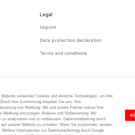
Legal
Imprint
Data protection declaration
Terms and conditions
 Website verwendet Cookies und ähnliche Technologien, um Ihre
 Durch Ihre Zustimmung erlauben Sie uns, Ihre
nsumer receives information and tips and tricks on the subject of con
isierung von Werbung: Wir und unsere Partner nutzen Ihre
one. In this case, abo-hilfe.de does not provide legal services or leg
e Werbung anzuzeigen. Analyse und Verbesserung: Wir
Al
stionnaires and online forms were created by lawyers to prepare a sim
e zu analysieren und zu verbessern. Datenverarbeitung durch
ach individual case. A binding assessment can only be made by a la
 auf unserer Website zu schalten. Wenn Sie zustimmen, werden
 Weitere Informationen zur Datenverarbeitung durch Google