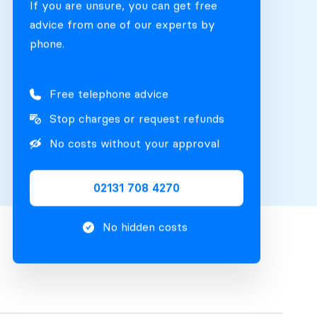
If you are unsure, you can get free
advice from one of our experts by
phone.
Free telephone advice
Stop charges or request refunds
No costs without your approval
02131 708 4270
No hidden costs