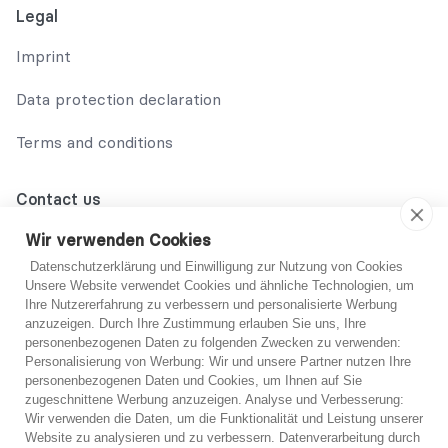
Legal
Imprint
Data protection declaration
Terms and conditions
Contact us
02131 708 42 70
Wir verwenden Cookies
Datenschutzerklärung und Einwilligung zur Nutzung von Cookies
support@abo-hilfe.de
Unsere Website verwendet Cookies und ähnliche Technologien, um
Ihre Nutzererfahrung zu verbessern und personalisierte Werbung
anzuzeigen. Durch Ihre Zustimmung erlauben Sie uns, Ihre
personenbezogenen Daten zu folgenden Zwecken zu verwenden:
© 2021 abo-hilfe.de
Personalisierung von Werbung: Wir und unsere Partner nutzen Ihre
personenbezogenen Daten und Cookies, um Ihnen auf Sie
You are not sure?
zugeschnittene Werbung anzuzeigen. Analyse und Verbesserung:
*Note: abo-hilfe.de serves as an informative website. The
Wir verwenden die Daten, um die Funktionalität und Leistung unserer
consumer receives information and tips and tricks on the
If you are unsure, you can get free advice from one
Website zu analysieren und zu verbessern. Datenverarbeitung durch