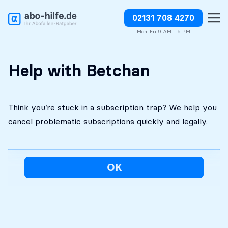
02131 708 4270
Free initial
No costs without your
Stop charges or request
assessment
approval
refunds
Mon-Fri 9 AM - 5 PM
Help with Betchan
Think you’re stuck in a subscription trap? We help you
cancel problematic subscriptions quickly and legally.