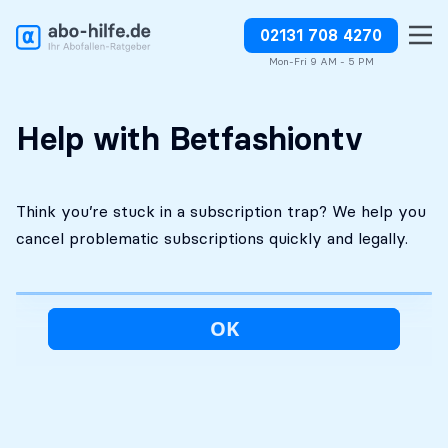
02131 708 4270
Free initial
No costs without your
Stop charges or request
assessment
approval
refunds
Mon-Fri 9 AM - 5 PM
Help with Betfashiontv
Think you’re stuck in a subscription trap? We help you
cancel problematic subscriptions quickly and legally.