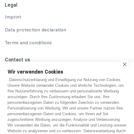
Legal
Imprint
Data protection declaration
Terms and conditions
Contact us
02131 708 42 70
Wir verwenden Cookies
Datenschutzerklärung und Einwilligung zur Nutzung von Cookies
support@abo-hilfe.de
Unsere Website verwendet Cookies und ähnliche Technologien, um
Ihre Nutzererfahrung zu verbessern und personalisierte Werbung
anzuzeigen. Durch Ihre Zustimmung erlauben Sie uns, Ihre
personenbezogenen Daten zu folgenden Zwecken zu verwenden:
© 2021 abo-hilfe.de
Personalisierung von Werbung: Wir und unsere Partner nutzen Ihre
personenbezogenen Daten und Cookies, um Ihnen auf Sie
You are not sure?
zugeschnittene Werbung anzuzeigen. Analyse und Verbesserung:
*Note: abo-hilfe.de serves as an informative website. The
Wir verwenden die Daten, um die Funktionalität und Leistung unserer
consumer receives information and tips and tricks on the
If you are unsure, you can get free advice from one
Website zu analysieren und zu verbessern. Datenverarbeitung durch