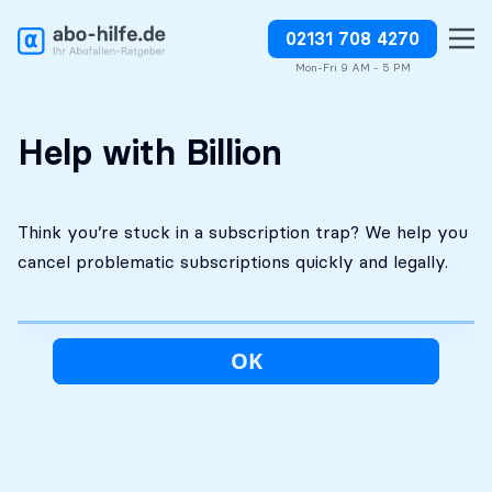
02131 708 4270
Free initial
No costs without your
Stop charges or request
assessment
approval
refunds
Mon-Fri 9 AM - 5 PM
Help with Billion
Think you’re stuck in a subscription trap? We help you
cancel problematic subscriptions quickly and legally.