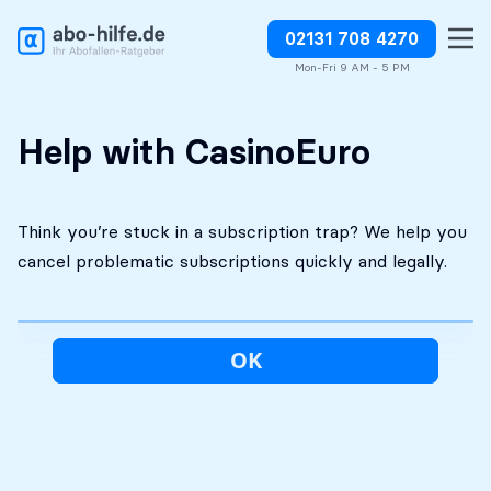
02131 708 4270
Free initial
No costs without your
Stop charges or request
assessment
approval
refunds
Mon-Fri 9 AM - 5 PM
Help with CasinoEuro
Think you’re stuck in a subscription trap? We help you
cancel problematic subscriptions quickly and legally.