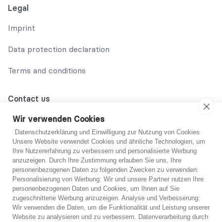
Legal
Imprint
Data protection declaration
Terms and conditions
Contact us
02131 708 42 70
Wir verwenden Cookies
Datenschutzerklärung und Einwilligung zur Nutzung von Cookies
support@abo-hilfe.de
Unsere Website verwendet Cookies und ähnliche Technologien, um
Ihre Nutzererfahrung zu verbessern und personalisierte Werbung
anzuzeigen. Durch Ihre Zustimmung erlauben Sie uns, Ihre
personenbezogenen Daten zu folgenden Zwecken zu verwenden:
© 2021 abo-hilfe.de
Personalisierung von Werbung: Wir und unsere Partner nutzen Ihre
personenbezogenen Daten und Cookies, um Ihnen auf Sie
You are not sure?
zugeschnittene Werbung anzuzeigen. Analyse und Verbesserung:
*Note: abo-hilfe.de serves as an informative website. The
Wir verwenden die Daten, um die Funktionalität und Leistung unserer
consumer receives information and tips and tricks on the
If you are unsure, you can get free advice from one
Website zu analysieren und zu verbessern. Datenverarbeitung durch