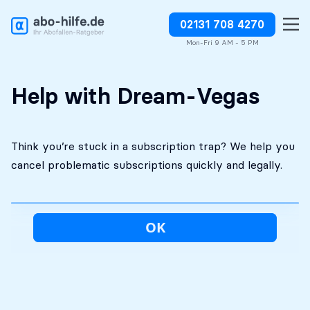
02131 708 4270
Free initial
No costs without your
Stop charges or request
assessment
approval
refunds
Mon-Fri 9 AM - 5 PM
Help with Dream-Vegas
Think you’re stuck in a subscription trap? We help you
cancel problematic subscriptions quickly and legally.