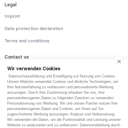
Legal
Imprint
Data protection declaration
Terms and conditions
Contact us
02131 708 42 70
Wir verwenden Cookies
Datenschutzerklärung und Einwilligung zur Nutzung von Cookies
support@abo-hilfe.de
Unsere Website verwendet Cookies und ähnliche Technologien, um
Ihre Nutzererfahrung zu verbessern und personalisierte Werbung
anzuzeigen. Durch Ihre Zustimmung erlauben Sie uns, Ihre
personenbezogenen Daten zu folgenden Zwecken zu verwenden:
© 2021 abo-hilfe.de
Personalisierung von Werbung: Wir und unsere Partner nutzen Ihre
personenbezogenen Daten und Cookies, um Ihnen auf Sie
You are not sure?
zugeschnittene Werbung anzuzeigen. Analyse und Verbesserung:
*Note: abo-hilfe.de serves as an informative website. The
Wir verwenden die Daten, um die Funktionalität und Leistung unserer
consumer receives information and tips and tricks on the
If you are unsure, you can get free advice from one
Website zu analysieren und zu verbessern. Datenverarbeitung durch