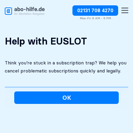
02131 708 4270
Free initial
No costs without your
Stop charges or request
assessment
approval
refunds
Mon-Fri 9 AM - 5 PM
Help with EUSLOT
Think you’re stuck in a subscription trap? We help you
cancel problematic subscriptions quickly and legally.