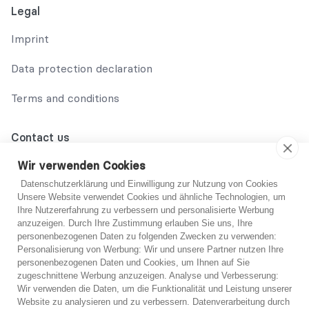
Legal
Imprint
Data protection declaration
Terms and conditions
Contact us
02131 708 42 70
Wir verwenden Cookies
Datenschutzerklärung und Einwilligung zur Nutzung von Cookies
support@abo-hilfe.de
Unsere Website verwendet Cookies und ähnliche Technologien, um
Ihre Nutzererfahrung zu verbessern und personalisierte Werbung
anzuzeigen. Durch Ihre Zustimmung erlauben Sie uns, Ihre
personenbezogenen Daten zu folgenden Zwecken zu verwenden:
© 2021 abo-hilfe.de
Personalisierung von Werbung: Wir und unsere Partner nutzen Ihre
personenbezogenen Daten und Cookies, um Ihnen auf Sie
You are not sure?
zugeschnittene Werbung anzuzeigen. Analyse und Verbesserung:
*Note: abo-hilfe.de serves as an informative website. The
Wir verwenden die Daten, um die Funktionalität und Leistung unserer
consumer receives information and tips and tricks on the
If you are unsure, you can get free advice from one
Website zu analysieren und zu verbessern. Datenverarbeitung durch