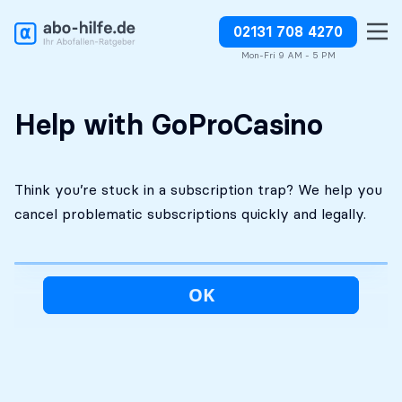
02131 708 4270
Free initial
No costs without your
Stop charges or request
assessment
approval
refunds
Mon-Fri 9 AM - 5 PM
Help with GoProCasino
Think you’re stuck in a subscription trap? We help you
cancel problematic subscriptions quickly and legally.