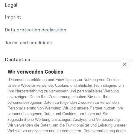
Legal
Imprint
Data protection declaration
Terms and conditions
Contact us
02131 708 42 70
Wir verwenden Cookies
Datenschutzerklärung und Einwilligung zur Nutzung von Cookies
support@abo-hilfe.de
Unsere Website verwendet Cookies und ähnliche Technologien, um
Ihre Nutzererfahrung zu verbessern und personalisierte Werbung
anzuzeigen. Durch Ihre Zustimmung erlauben Sie uns, Ihre
personenbezogenen Daten zu folgenden Zwecken zu verwenden:
© 2021 abo-hilfe.de
Personalisierung von Werbung: Wir und unsere Partner nutzen Ihre
personenbezogenen Daten und Cookies, um Ihnen auf Sie
You are not sure?
zugeschnittene Werbung anzuzeigen. Analyse und Verbesserung:
*Note: abo-hilfe.de serves as an informative website. The
Wir verwenden die Daten, um die Funktionalität und Leistung unserer
consumer receives information and tips and tricks on the
If you are unsure, you can get free advice from one
Website zu analysieren und zu verbessern. Datenverarbeitung durch