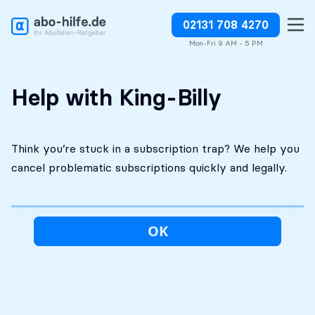
02131 708 4270
Free initial
No costs without your
Stop charges or request
assessment
approval
refunds
Mon-Fri 9 AM - 5 PM
Help with King-Billy
Think you’re stuck in a subscription trap? We help you
cancel problematic subscriptions quickly and legally.