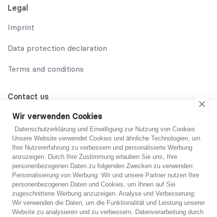
Legal
Imprint
Data protection declaration
Terms and conditions
Contact us
02131 708 42 70
Wir verwenden Cookies
Datenschutzerklärung und Einwilligung zur Nutzung von Cookies
support@abo-hilfe.de
Unsere Website verwendet Cookies und ähnliche Technologien, um
Ihre Nutzererfahrung zu verbessern und personalisierte Werbung
anzuzeigen. Durch Ihre Zustimmung erlauben Sie uns, Ihre
personenbezogenen Daten zu folgenden Zwecken zu verwenden:
© 2021 abo-hilfe.de
Personalisierung von Werbung: Wir und unsere Partner nutzen Ihre
personenbezogenen Daten und Cookies, um Ihnen auf Sie
You are not sure?
zugeschnittene Werbung anzuzeigen. Analyse und Verbesserung:
*Note: abo-hilfe.de serves as an informative website. The
Wir verwenden die Daten, um die Funktionalität und Leistung unserer
consumer receives information and tips and tricks on the
If you are unsure, you can get free advice from one
Website zu analysieren und zu verbessern. Datenverarbeitung durch