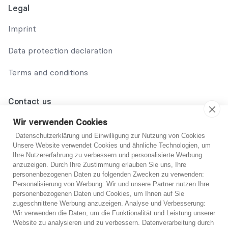
Legal
Imprint
Data protection declaration
Terms and conditions
Contact us
02131 708 42 70
Wir verwenden Cookies
Datenschutzerklärung und Einwilligung zur Nutzung von Cookies
support@abo-hilfe.de
Unsere Website verwendet Cookies und ähnliche Technologien, um
Ihre Nutzererfahrung zu verbessern und personalisierte Werbung
anzuzeigen. Durch Ihre Zustimmung erlauben Sie uns, Ihre
personenbezogenen Daten zu folgenden Zwecken zu verwenden:
© 2021 abo-hilfe.de
Personalisierung von Werbung: Wir und unsere Partner nutzen Ihre
personenbezogenen Daten und Cookies, um Ihnen auf Sie
You are not sure?
zugeschnittene Werbung anzuzeigen. Analyse und Verbesserung:
*Note: abo-hilfe.de serves as an informative website. The
Wir verwenden die Daten, um die Funktionalität und Leistung unserer
consumer receives information and tips and tricks on the
If you are unsure, you can get free advice from one
Website zu analysieren und zu verbessern. Datenverarbeitung durch