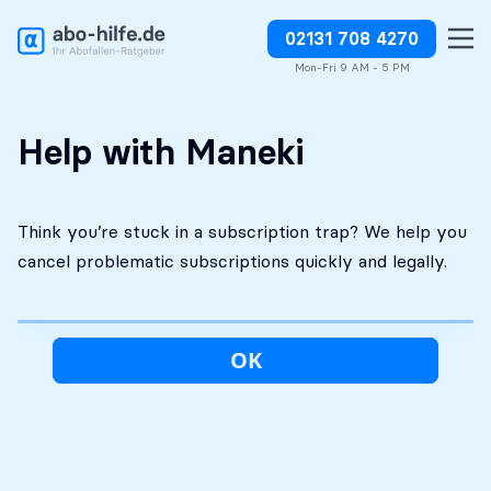
02131 708 4270
Free initial
No costs without your
Stop charges or request
assessment
approval
refunds
Mon-Fri 9 AM - 5 PM
Help with Maneki
Think you’re stuck in a subscription trap? We help you
cancel problematic subscriptions quickly and legally.