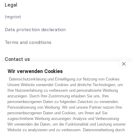
Legal
Imprint
Data protection declaration
Terms and conditions
Contact us
02131 708 42 70
Wir verwenden Cookies
Datenschutzerklärung und Einwilligung zur Nutzung von Cookies
support@abo-hilfe.de
Unsere Website verwendet Cookies und ähnliche Technologien, um
Ihre Nutzererfahrung zu verbessern und personalisierte Werbung
anzuzeigen. Durch Ihre Zustimmung erlauben Sie uns, Ihre
personenbezogenen Daten zu folgenden Zwecken zu verwenden:
© 2021 abo-hilfe.de
Personalisierung von Werbung: Wir und unsere Partner nutzen Ihre
personenbezogenen Daten und Cookies, um Ihnen auf Sie
You are not sure?
zugeschnittene Werbung anzuzeigen. Analyse und Verbesserung:
*Note: abo-hilfe.de serves as an informative website. The
Wir verwenden die Daten, um die Funktionalität und Leistung unserer
consumer receives information and tips and tricks on the
If you are unsure, you can get free advice from one
Website zu analysieren und zu verbessern. Datenverarbeitung durch