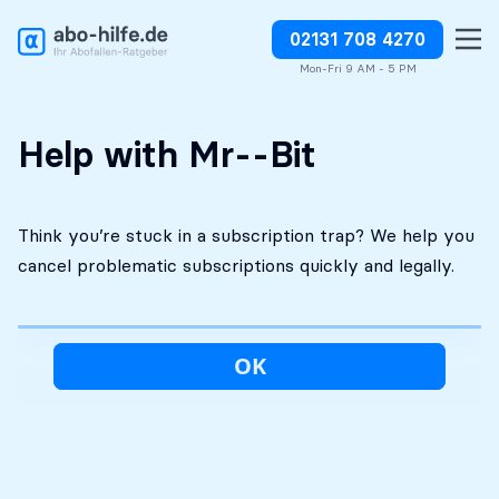
02131 708 4270
Free initial
No costs without your
Stop charges or request
assessment
approval
refunds
Mon-Fri 9 AM - 5 PM
Help with Mr--Bit
Think you’re stuck in a subscription trap? We help you
cancel problematic subscriptions quickly and legally.