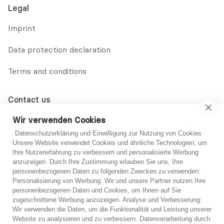
Legal
Imprint
Data protection declaration
Terms and conditions
Contact us
02131 708 42 70
Wir verwenden Cookies
Datenschutzerklärung und Einwilligung zur Nutzung von Cookies
support@abo-hilfe.de
Unsere Website verwendet Cookies und ähnliche Technologien, um
Ihre Nutzererfahrung zu verbessern und personalisierte Werbung
anzuzeigen. Durch Ihre Zustimmung erlauben Sie uns, Ihre
personenbezogenen Daten zu folgenden Zwecken zu verwenden:
© 2021 abo-hilfe.de
Personalisierung von Werbung: Wir und unsere Partner nutzen Ihre
personenbezogenen Daten und Cookies, um Ihnen auf Sie
You are not sure?
zugeschnittene Werbung anzuzeigen. Analyse und Verbesserung:
*Note: abo-hilfe.de serves as an informative website. The
Wir verwenden die Daten, um die Funktionalität und Leistung unserer
consumer receives information and tips and tricks on the
If you are unsure, you can get free advice from one
Website zu analysieren und zu verbessern. Datenverarbeitung durch