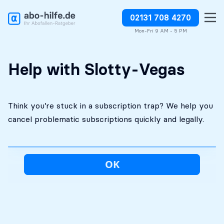
02131 708 4270
Free initial
No costs without your
Stop charges or request
assessment
approval
refunds
Mon-Fri 9 AM - 5 PM
Help with Slotty-Vegas
Think you’re stuck in a subscription trap? We help you
cancel problematic subscriptions quickly and legally.