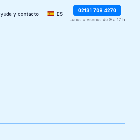
Detener los débitos inmediatamente
02131 708 4270
yuda y contacto
ES
Lunes a viernes de 9 a 17 h