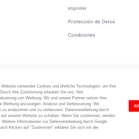
imprimir
Protección de Datos
Condiciones
 Website verwendet Cookies und ähnliche Technologien, um Ihre
umidor recibe información y consejos y trucos sobre el tema de la pro
 Durch Ihre Zustimmung erlauben Sie uns, Ihre
eléfono. abo-hilfe.de no proporciona ningún servicio jurídico ni ase
isierung von Werbung: Wir und unsere Partner nutzen Ihre
abogados. Los cuestionarios y formularios en línea fueron creados po
e Werbung anzuzeigen. Analyse und Verbesserung: Wir
Al
ndividual por parte de un abogado en cada caso concreto. Un abogado
e zu analysieren und zu verbessern. Datenverarbeitung durch
 auf unserer Website zu schalten. Wenn Sie zustimmen, werden
 Weitere Informationen zur Datenverarbeitung durch Google
rch Klicken auf "Zustimmen" erklären Sie sich mit der