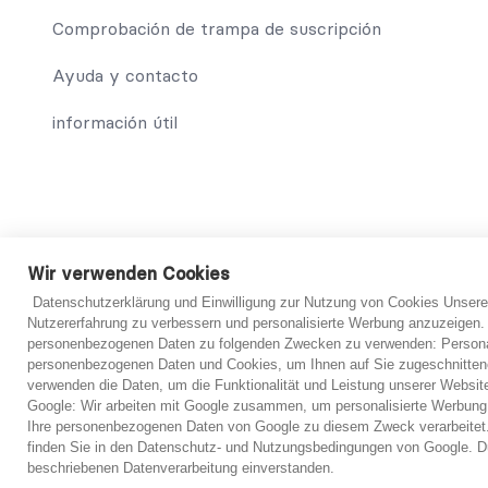
Comprobación de trampa de suscripción
Ayuda y contacto
información útil
© 2021 abo-hilfe.de
Wir verwenden Cookies
Datenschutzerklärung und Einwilligung zur Nutzung von Cookies Unsere
*Nota: abo-hilfe.de sirve como sitio web informativo. El cons
Nutzererfahrung zu verbessern und personalisierte Werbung anzuzeigen.
consumidor y el cuestionario también se puede completar por t
personenbezogenen Daten zu folgenden Zwecken zu verwenden: Personal
se proporcione, el consumidor podrá ponerse en contacto con 
personenbezogenen Daten und Cookies, um Ihnen auf Sie zugeschnitten
En principio, sin embargo, siempre es necesario un examen i
verwenden die Daten, um die Funktionalität und Leistung unserer Websit
haber examinado los documentos presentados.
Google: Wir arbeiten mit Google zusammen, um personalisierte Werbung
Ihre personenbezogenen Daten von Google zu diesem Zweck verarbeitet.
finden Sie in den Datenschutz- und Nutzungsbedingungen von Google. Du
beschriebenen Datenverarbeitung einverstanden.