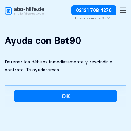
02131 708 4270
Análisis inicial
Absolutamente
Detener los débitos
gratuito
discreto
inmediatamente
Lunes a viernes de 9 a 17 h
Ayuda con Bet90
Detener los débitos inmediatamente y rescindir el
contrato. Te ayudaremos.