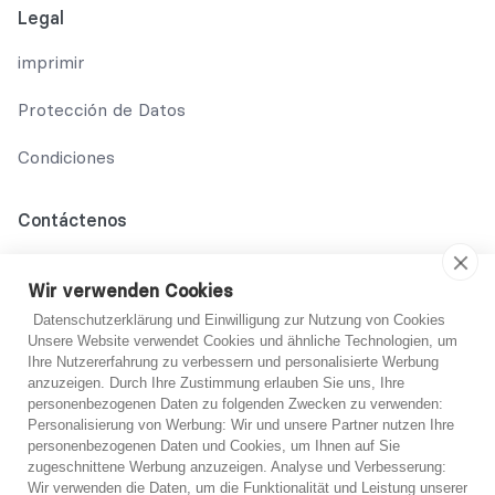
Legal
imprimir
Protección de Datos
Condiciones
Contáctenos
02131 708 42 70
Wir verwenden Cookies
support@abo-hilfe.de
Datenschutzerklärung und Einwilligung zur Nutzung von Cookies
Unsere Website verwendet Cookies und ähnliche Technologien, um
Ihre Nutzererfahrung zu verbessern und personalisierte Werbung
anzuzeigen. Durch Ihre Zustimmung erlauben Sie uns, Ihre
© 2021 abo-hilfe.de
personenbezogenen Daten zu folgenden Zwecken zu verwenden:
Personalisierung von Werbung: Wir und unsere Partner nutzen Ihre
personenbezogenen Daten und Cookies, um Ihnen auf Sie
*Nota: abo-hilfe.de sirve como sitio web informativo. El
¿No estoy seguro?
zugeschnittene Werbung anzuzeigen. Analyse und Verbesserung:
consumidor recibe información y consejos y trucos sobre el
Wir verwenden die Daten, um die Funktionalität und Leistung unserer