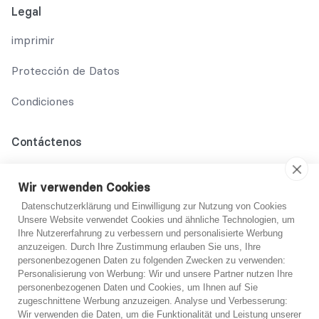
Legal
imprimir
Protección de Datos
Condiciones
Contáctenos
02131 708 42 70
Wir verwenden Cookies
support@abo-hilfe.de
Datenschutzerklärung und Einwilligung zur Nutzung von Cookies
Unsere Website verwendet Cookies und ähnliche Technologien, um
Ihre Nutzererfahrung zu verbessern und personalisierte Werbung
anzuzeigen. Durch Ihre Zustimmung erlauben Sie uns, Ihre
© 2021 abo-hilfe.de
personenbezogenen Daten zu folgenden Zwecken zu verwenden:
Personalisierung von Werbung: Wir und unsere Partner nutzen Ihre
personenbezogenen Daten und Cookies, um Ihnen auf Sie
*Nota: abo-hilfe.de sirve como sitio web informativo. El
¿No estoy seguro?
zugeschnittene Werbung anzuzeigen. Analyse und Verbesserung:
consumidor recibe información y consejos y trucos sobre el
Wir verwenden die Daten, um die Funktionalität und Leistung unserer