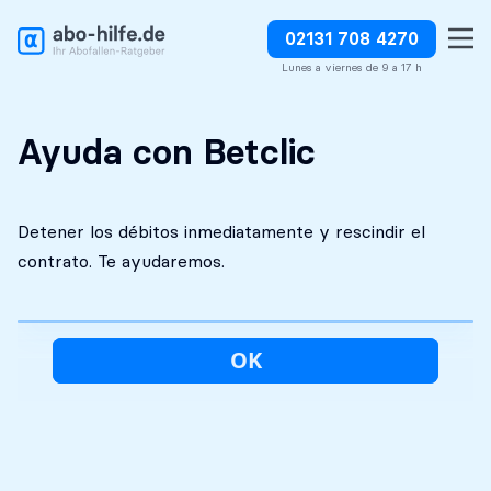
02131 708 4270
Análisis inicial
Absolutamente
Detener los débitos
gratuito
discreto
inmediatamente
Lunes a viernes de 9 a 17 h
Ayuda con Betclic
Detener los débitos inmediatamente y rescindir el
contrato. Te ayudaremos.