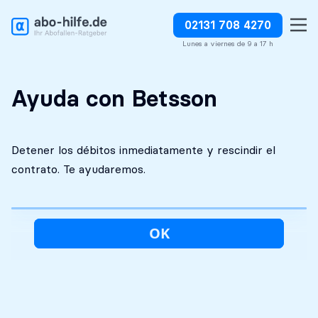
02131 708 4270
Análisis inicial
Absolutamente
Detener los débitos
gratuito
discreto
inmediatamente
Lunes a viernes de 9 a 17 h
Ayuda con Betsson
Detener los débitos inmediatamente y rescindir el
contrato. Te ayudaremos.