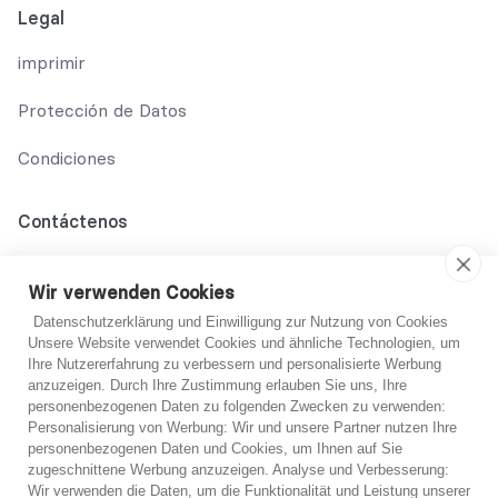
Legal
imprimir
Protección de Datos
Condiciones
Contáctenos
02131 708 42 70
Wir verwenden Cookies
support@abo-hilfe.de
Datenschutzerklärung und Einwilligung zur Nutzung von Cookies
Unsere Website verwendet Cookies und ähnliche Technologien, um
Ihre Nutzererfahrung zu verbessern und personalisierte Werbung
anzuzeigen. Durch Ihre Zustimmung erlauben Sie uns, Ihre
© 2021 abo-hilfe.de
personenbezogenen Daten zu folgenden Zwecken zu verwenden:
Personalisierung von Werbung: Wir und unsere Partner nutzen Ihre
personenbezogenen Daten und Cookies, um Ihnen auf Sie
*Nota: abo-hilfe.de sirve como sitio web informativo. El
¿No estoy seguro?
zugeschnittene Werbung anzuzeigen. Analyse und Verbesserung:
consumidor recibe información y consejos y trucos sobre el
Wir verwenden die Daten, um die Funktionalität und Leistung unserer