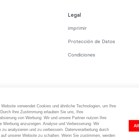
Legal
imprimir
Protección de Datos
Condiciones
 Website verwendet Cookies und ähnliche Technologien, um Ihre
umidor recibe información y consejos y trucos sobre el tema de la pro
 Durch Ihre Zustimmung erlauben Sie uns, Ihre
eléfono. abo-hilfe.de no proporciona ningún servicio jurídico ni ase
isierung von Werbung: Wir und unsere Partner nutzen Ihre
abogados. Los cuestionarios y formularios en línea fueron creados po
e Werbung anzuzeigen. Analyse und Verbesserung: Wir
Al
ndividual por parte de un abogado en cada caso concreto. Un abogado
e zu analysieren und zu verbessern. Datenverarbeitung durch
 auf unserer Website zu schalten. Wenn Sie zustimmen, werden