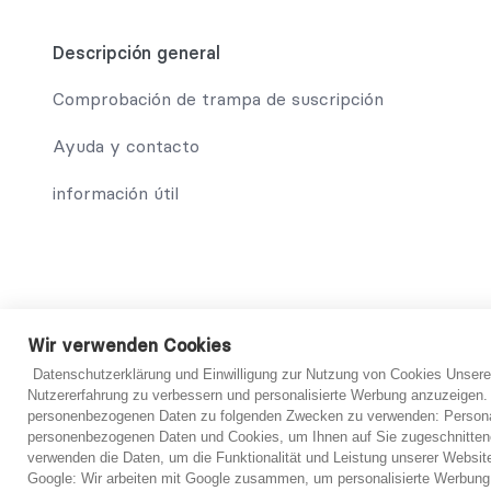
Descripción general
Comprobación de trampa de suscripción
Ayuda y contacto
información útil
© 2021 abo-hilfe.de
Wir verwenden Cookies
Datenschutzerklärung und Einwilligung zur Nutzung von Cookies Unsere
*Nota: abo-hilfe.de sirve como sitio web informativo. El cons
Nutzererfahrung zu verbessern und personalisierte Werbung anzuzeigen.
consumidor y el cuestionario también se puede completar por t
personenbezogenen Daten zu folgenden Zwecken zu verwenden: Personal
se proporcione, el consumidor podrá ponerse en contacto con 
personenbezogenen Daten und Cookies, um Ihnen auf Sie zugeschnitten
En principio, sin embargo, siempre es necesario un examen i
verwenden die Daten, um die Funktionalität und Leistung unserer Websit
haber examinado los documentos presentados.
Google: Wir arbeiten mit Google zusammen, um personalisierte Werbung