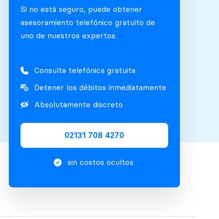
Si no está seguro, puede obtener
asesoramiento telefónico gratuito de
uno de nuestros expertos.
Consulta telefónica gratuita
Detener los débitos inmediatamente
Absolutamente discreto
02131 708 4270
sin costos ocultos