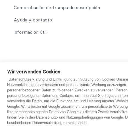
Comprobación de trampa de suscripción
Ayuda y contacto
información útil
© 2021 abo-hilfe.de
Wir verwenden Cookies
Datenschutzerklärung und Einwilligung zur Nutzung von Cookies Unsere
*Nota: abo-hilfe.de sirve como sitio web informativo. El cons
Nutzererfahrung zu verbessern und personalisierte Werbung anzuzeigen.
consumidor y el cuestionario también se puede completar por t
personenbezogenen Daten zu folgenden Zwecken zu verwenden: Personal
se proporcione, el consumidor podrá ponerse en contacto con 
personenbezogenen Daten und Cookies, um Ihnen auf Sie zugeschnitten
En principio, sin embargo, siempre es necesario un examen i
verwenden die Daten, um die Funktionalität und Leistung unserer Websit
haber examinado los documentos presentados.
Google: Wir arbeiten mit Google zusammen, um personalisierte Werbung
Ihre personenbezogenen Daten von Google zu diesem Zweck verarbeitet.
finden Sie in den Datenschutz- und Nutzungsbedingungen von Google. Du
beschriebenen Datenverarbeitung einverstanden.