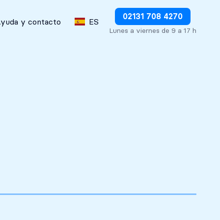
Detener los débitos inmediatamente
02131 708 4270
yuda y contacto
ES
Lunes a viernes de 9 a 17 h