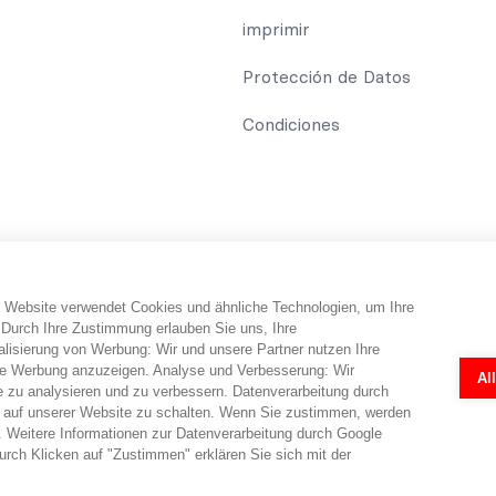
imprimir
Protección de Datos
Condiciones
 Website verwendet Cookies und ähnliche Technologien, um Ihre
umidor recibe información y consejos y trucos sobre el tema de la pro
 Durch Ihre Zustimmung erlauben Sie uns, Ihre
eléfono. abo-hilfe.de no proporciona ningún servicio jurídico ni ase
isierung von Werbung: Wir und unsere Partner nutzen Ihre
abogados. Los cuestionarios y formularios en línea fueron creados po
e Werbung anzuzeigen. Analyse und Verbesserung: Wir
Al
ndividual por parte de un abogado en cada caso concreto. Un abogado
e zu analysieren und zu verbessern. Datenverarbeitung durch
 auf unserer Website zu schalten. Wenn Sie zustimmen, werden
 Weitere Informationen zur Datenverarbeitung durch Google
rch Klicken auf "Zustimmen" erklären Sie sich mit der