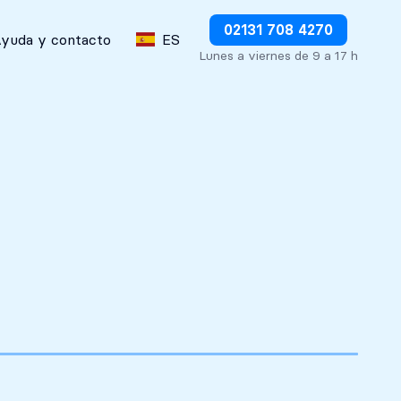
Detener los débitos inmediatamente
02131 708 4270
yuda y contacto
ES
Lunes a viernes de 9 a 17 h