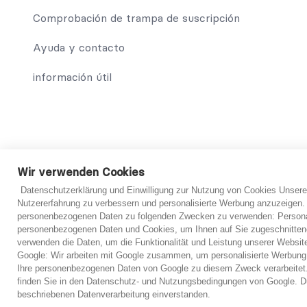
Comprobación de trampa de suscripción
Ayuda y contacto
información útil
© 2021 abo-hilfe.de
Wir verwenden Cookies
Datenschutzerklärung und Einwilligung zur Nutzung von Cookies Unsere
*Nota: abo-hilfe.de sirve como sitio web informativo. El cons
Nutzererfahrung zu verbessern und personalisierte Werbung anzuzeigen.
consumidor y el cuestionario también se puede completar por t
personenbezogenen Daten zu folgenden Zwecken zu verwenden: Personal
se proporcione, el consumidor podrá ponerse en contacto con 
personenbezogenen Daten und Cookies, um Ihnen auf Sie zugeschnitten
En principio, sin embargo, siempre es necesario un examen i
verwenden die Daten, um die Funktionalität und Leistung unserer Websit
haber examinado los documentos presentados.
Google: Wir arbeiten mit Google zusammen, um personalisierte Werbung
Ihre personenbezogenen Daten von Google zu diesem Zweck verarbeitet.
finden Sie in den Datenschutz- und Nutzungsbedingungen von Google. Du
beschriebenen Datenverarbeitung einverstanden.