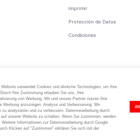
imprimir
Protección de Datos
Condiciones
 Website verwendet Cookies und ähnliche Technologien, um Ihre
umidor recibe información y consejos y trucos sobre el tema de la pro
 Durch Ihre Zustimmung erlauben Sie uns, Ihre
eléfono. abo-hilfe.de no proporciona ningún servicio jurídico ni ase
isierung von Werbung: Wir und unsere Partner nutzen Ihre
abogados. Los cuestionarios y formularios en línea fueron creados po
e Werbung anzuzeigen. Analyse und Verbesserung: Wir
Al
ndividual por parte de un abogado en cada caso concreto. Un abogado
e zu analysieren und zu verbessern. Datenverarbeitung durch
 auf unserer Website zu schalten. Wenn Sie zustimmen, werden
 Weitere Informationen zur Datenverarbeitung durch Google
rch Klicken auf "Zustimmen" erklären Sie sich mit der