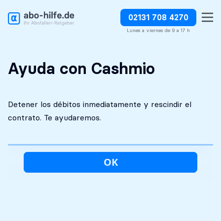
02131 708 4270
Análisis inicial
Absolutamente
Detener los débitos
gratuito
discreto
inmediatamente
Lunes a viernes de 9 a 17 h
Ayuda con Cashmio
Detener los débitos inmediatamente y rescindir el
contrato. Te ayudaremos.