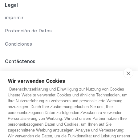
Legal
imprimir
Protección de Datos
Condiciones
Contáctenos
02131 708 42 70
Wir verwenden Cookies
support@abo-hilfe.de
Datenschutzerklärung und Einwilligung zur Nutzung von Cookies
Unsere Website verwendet Cookies und ähnliche Technologien, um
Ihre Nutzererfahrung zu verbessern und personalisierte Werbung
anzuzeigen. Durch Ihre Zustimmung erlauben Sie uns, Ihre
© 2021 abo-hilfe.de
personenbezogenen Daten zu folgenden Zwecken zu verwenden:
Personalisierung von Werbung: Wir und unsere Partner nutzen Ihre
personenbezogenen Daten und Cookies, um Ihnen auf Sie
*Nota: abo-hilfe.de sirve como sitio web informativo. El
¿No estoy seguro?
zugeschnittene Werbung anzuzeigen. Analyse und Verbesserung:
consumidor recibe información y consejos y trucos sobre el
Wir verwenden die Daten, um die Funktionalität und Leistung unserer