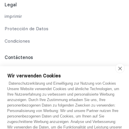
Legal
imprimir
Protección de Datos
Condiciones
Contáctenos
02131 708 42 70
Wir verwenden Cookies
support@abo-hilfe.de
Datenschutzerklärung und Einwilligung zur Nutzung von Cookies
Unsere Website verwendet Cookies und ähnliche Technologien, um
Ihre Nutzererfahrung zu verbessern und personalisierte Werbung
anzuzeigen. Durch Ihre Zustimmung erlauben Sie uns, Ihre
© 2021 abo-hilfe.de
personenbezogenen Daten zu folgenden Zwecken zu verwenden:
Personalisierung von Werbung: Wir und unsere Partner nutzen Ihre
personenbezogenen Daten und Cookies, um Ihnen auf Sie
*Nota: abo-hilfe.de sirve como sitio web informativo. El
¿No estoy seguro?
zugeschnittene Werbung anzuzeigen. Analyse und Verbesserung:
consumidor recibe información y consejos y trucos sobre el
Wir verwenden die Daten, um die Funktionalität und Leistung unserer