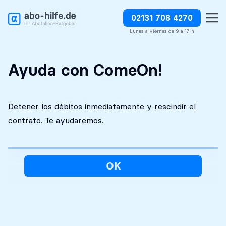
02131 708 4270
Análisis inicial
Absolutamente
Detener los débitos
gratuito
discreto
inmediatamente
Lunes a viernes de 9 a 17 h
Ayuda con ComeOn!
Detener los débitos inmediatamente y rescindir el
contrato. Te ayudaremos.