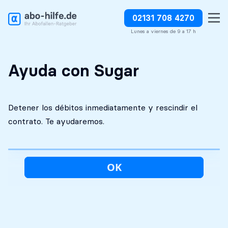
02131 708 4270
Análisis inicial
Absolutamente
Detener los débitos
gratuito
discreto
inmediatamente
Lunes a viernes de 9 a 17 h
Ayuda con Sugar
Detener los débitos inmediatamente y rescindir el
contrato. Te ayudaremos.