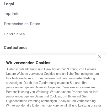
Legal
imprimir
Protección de Datos
Condiciones
Contáctenos
02131 708 42 70
Wir verwenden Cookies
support@abo-hilfe.de
Datenschutzerklärung und Einwilligung zur Nutzung von Cookies
Unsere Website verwendet Cookies und ähnliche Technologien, um
Ihre Nutzererfahrung zu verbessern und personalisierte Werbung
anzuzeigen. Durch Ihre Zustimmung erlauben Sie uns, Ihre
© 2021 abo-hilfe.de
personenbezogenen Daten zu folgenden Zwecken zu verwenden:
Personalisierung von Werbung: Wir und unsere Partner nutzen Ihre
personenbezogenen Daten und Cookies, um Ihnen auf Sie
*Nota: abo-hilfe.de sirve como sitio web informativo. El
¿No estoy seguro?
zugeschnittene Werbung anzuzeigen. Analyse und Verbesserung:
consumidor recibe información y consejos y trucos sobre el
Wir verwenden die Daten, um die Funktionalität und Leistung unserer