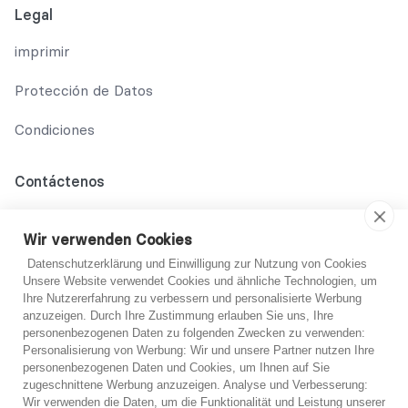
Legal
imprimir
Protección de Datos
Condiciones
Contáctenos
02131 708 42 70
Wir verwenden Cookies
support@abo-hilfe.de
Datenschutzerklärung und Einwilligung zur Nutzung von Cookies
Unsere Website verwendet Cookies und ähnliche Technologien, um
Ihre Nutzererfahrung zu verbessern und personalisierte Werbung
anzuzeigen. Durch Ihre Zustimmung erlauben Sie uns, Ihre
© 2021 abo-hilfe.de
personenbezogenen Daten zu folgenden Zwecken zu verwenden:
Personalisierung von Werbung: Wir und unsere Partner nutzen Ihre
personenbezogenen Daten und Cookies, um Ihnen auf Sie
*Nota: abo-hilfe.de sirve como sitio web informativo. El
¿No estoy seguro?
zugeschnittene Werbung anzuzeigen. Analyse und Verbesserung:
consumidor recibe información y consejos y trucos sobre el
Wir verwenden die Daten, um die Funktionalität und Leistung unserer