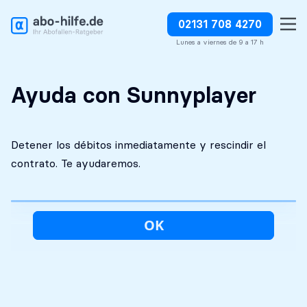
02131 708 4270
Análisis inicial
Absolutamente
Detener los débitos
gratuito
discreto
inmediatamente
Lunes a viernes de 9 a 17 h
Ayuda con Sunnyplayer
Detener los débitos inmediatamente y rescindir el
contrato. Te ayudaremos.