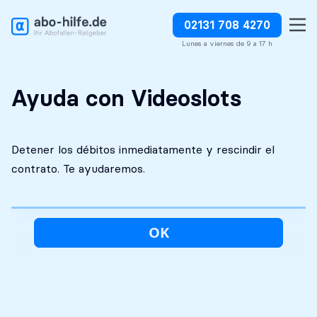
02131 708 4270
Análisis inicial
Absolutamente
Detener los débitos
gratuito
discreto
inmediatamente
Lunes a viernes de 9 a 17 h
Ayuda con Videoslots
Detener los débitos inmediatamente y rescindir el
contrato. Te ayudaremos.