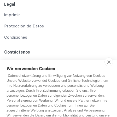
Legal
imprimir
Protección de Datos
Condiciones
Contáctenos
02131 708 42 70
Wir verwenden Cookies
support@abo-hilfe.de
Datenschutzerklärung und Einwilligung zur Nutzung von Cookies
Unsere Website verwendet Cookies und ähnliche Technologien, um
Ihre Nutzererfahrung zu verbessern und personalisierte Werbung
anzuzeigen. Durch Ihre Zustimmung erlauben Sie uns, Ihre
© 2021 abo-hilfe.de
personenbezogenen Daten zu folgenden Zwecken zu verwenden:
Personalisierung von Werbung: Wir und unsere Partner nutzen Ihre
personenbezogenen Daten und Cookies, um Ihnen auf Sie
*Nota: abo-hilfe.de sirve como sitio web informativo. El
¿No estoy seguro?
zugeschnittene Werbung anzuzeigen. Analyse und Verbesserung:
consumidor recibe información y consejos y trucos sobre el
Wir verwenden die Daten, um die Funktionalität und Leistung unserer