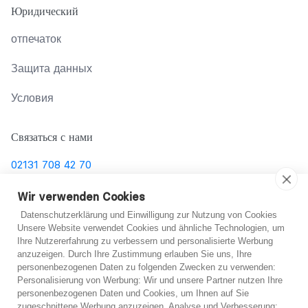
Юридический
отпечаток
Защита данных
Условия
Связаться с нами
02131 708 42 70
support@abo-hilfe.de
Wir verwenden Cookies
Datenschutzerklärung und Einwilligung zur Nutzung von Cookies
Unsere Website verwendet Cookies und ähnliche Technologien, um
Ihre Nutzererfahrung zu verbessern und personalisierte Werbung
© 2021 abo-hilfe.de
anzuzeigen. Durch Ihre Zustimmung erlauben Sie uns, Ihre
personenbezogenen Daten zu folgenden Zwecken zu verwenden:
*Примечание: abo-hilfe.de представляет собой
Не уверен?
Personalisierung von Werbung: Wir und unsere Partner nutzen Ihre
personenbezogenen Daten und Cookies, um Ihnen auf Sie
информационный веб-сайт. Потребитель получает
zugeschnittene Werbung anzuzeigen. Analyse und Verbesserung: